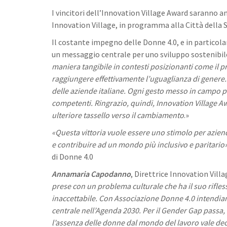
I vincitori dell’Innovation Village Award saranno an
Innovation Village, in programma alla Città della S
Il costante impegno delle Donne 4.0, e in particola
un messaggio centrale per uno sviluppo sostenibile,
maniera tangibile in contesti posizionanti come il 
raggiungere effettivamente l’uguaglianza di genere.
delle aziende italiane. Ogni gesto messo in campo 
competenti.
Ringrazio, quindi, Innovation Village A
ulteriore tassello verso il cambiamento
.»
«Questa vittoria vuole essere uno stimolo per aziend
e contribuire ad un mondo più inclusivo e paritario
di Donne 4.0
Annamaria Capodanno
, Direttrice Innovation Villa
prese con un problema culturale che ha il suo rifle
inaccettabile. Con Associazione Donne 4.0 intendia
centrale nell’Agenda 2030. Per il Gender Gap passa, tr
l’assenza delle donne dal mondo del lavoro vale dec