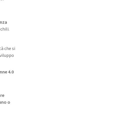
enza
hili.
tà che si
sviluppo
nne 4.0
tre
 uno o