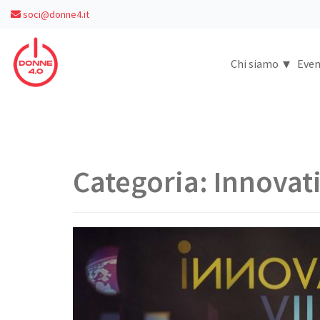
soci@donne4.it
▾
Chi siamo
Even
Categoria:
Innovati