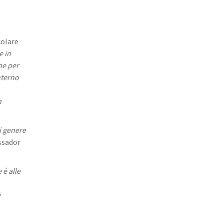
colare
e in
he per
nterno
n
i genere
ssador
 è alle
è