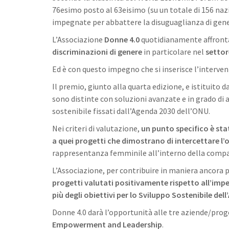
76esimo posto al 63eisimo (su un totale di 156 naz
impegnate per abbattere la disuguaglianza di gene
L’Associazione
Donne 4.0
quotidianamente affronta
discriminazioni di genere
in particolare nel
settore
Ed è con questo impegno che si inserisce l’interven
Il premio, giunto alla quarta edizione, e istituito 
sono distinte con soluzioni avanzate e in grado di 
sostenibile fissati dall’Agenda 2030 dell’ONU.
Nei criteri di valutazione,
un punto specifico è st
a quei progetti che dimostrano di intercettare l
rappresentanza femminile all’interno della compagin
L’Associazione, per contribuire in maniera ancora p
progetti valutati positivamente rispetto all’imp
più degli obiettivi per lo Sviluppo Sostenibile dell
Donne 4.0 darà l’opportunità alle tre aziende/proge
Empowerment and Leadership
.