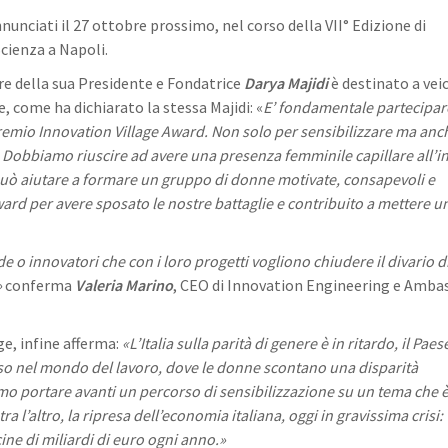
nunciati il 27 ottobre prossimo, nel corso della VII° Edizione di
cienza a Napoli.
re della sua Presidente e Fondatrice
Darya Majidi
è destinato a vei
 come ha dichiarato la stessa Majidi: «
E’ fondamentale partecipar
premio Innovation Village Award. Non solo per sensibilizzare ma anc
 Dobbiamo riuscire ad avere una presenza femminile capillare all’i
può aiutare a formare un gruppo di donne motivate,
consapevoli e
ward per avere sposato le nostre battaglie e contribuito a mettere u
e o innovatori che con i loro progetti vogliono chiudere il divario d
»
conferma
Valeria Marino
, CEO di Innovation Engineering e Amba
ge, infine afferma:
«L’Italia sulla parità di genere è in ritardo, il Paese
sso nel mondo del lavoro, dove le donne scontano una disparità
mo portare avanti un percorso di sensibilizzazione su un tema che 
a l’altro, la ripresa dell’economia italiana, oggi in gravissima crisi:
ine di miliardi di euro ogni anno.»