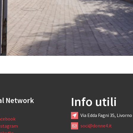
Info utili
al Network
Via Edda Fagni 35, Livorno
acebook
soci@donne4.it
nstagram