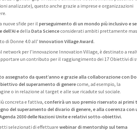
ioni analizzate), questo anche grazie a imprese e organizzazioni
re.
 nuove sfide per il
perseguimento di un mondo più inclusivo e s
 dell’AI e
della
Data Science
considerati ambiti prettamente masc
to di Donne 4.0 all’
Innovation Village Award.
dal network per l’innovazione Innovation Village, è destinato a real
apportare un contributo per il raggiungimento dei 17 Obiettivi di 
ato assegnato da quest’anno e grazie alla collaborazione con Do
’obiettivo del superamento di genere
come, ad esempio, la
e o in relazione al target e alle sue ricadute sul sociale.
iù concreta e fattiva,
conferirà un suo premio riservato ai primi 
egno del superamento del divario di genere, e alla coerenza con
’Agenda 2030 delle Nazioni Unite e relativi sotto-obiettivi.
tti selezionati di effettuare
webinar di mentorship sul tema