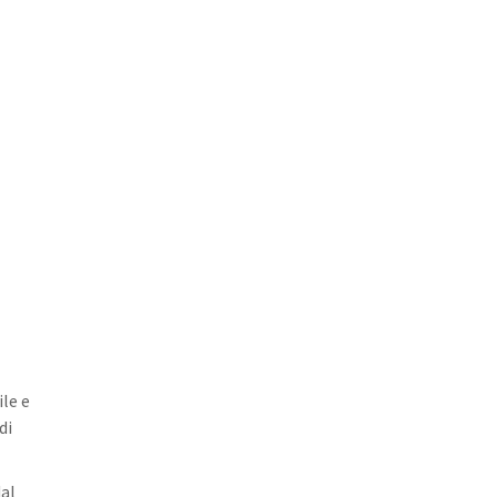
ile e
di
dal