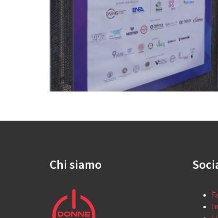
Chi siamo
Soci
F
I