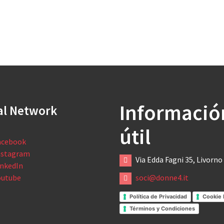
Informació
al Network
útil
acebook
nstagram
Via Edda Fagni 35, Livorno
inkedIn
outube
soci@donne4.it
Política de Privacidad
Cookie 
Términos y Condiciones