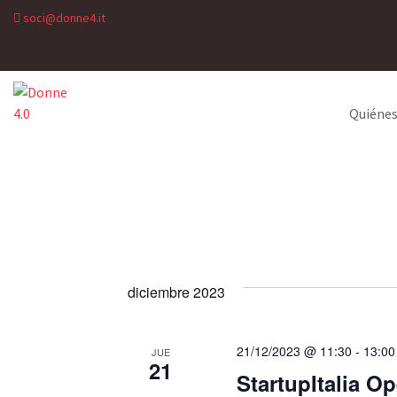
soci@donne4.it
Quiéne
diciembre 2023
21/12/2023 @ 11:30
-
13:00
JUE
21
StartupItalia O