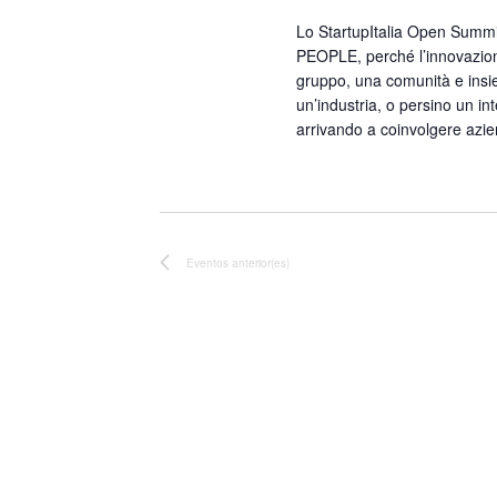
Lo StartupItalia Open Summi
PEOPLE, perché l’innovazione
gruppo, una comunità e insi
un’industria, o persino un in
arrivando a coinvolgere azien
Eventos
anterior(es)