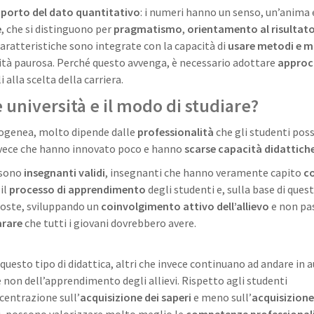
porto del dato quantitativo
: i numeri hanno un senso, un’anima
e
, che si distinguono per
pragmatismo
,
orientamento al risultat
caratteristiche sono integrate con la capacità di
usare metodi e m
à paurosa. Perché questo avvenga, è necessario adottare
approcc
 alla scelta della carriera.
università e il modo di studiare?
ogenea, molto dipende dalle
professionalità
che gli studenti pos
invece che hanno innovato poco e hanno
scarse
capacità didattich
i sono
insegnanti validi
, insegnanti che hanno veramente capito
c
 il
processo di apprendimento
degli studenti e, sulla base di ques
poste, sviluppando un
coinvolgimento attivo dell’allievo
e non pas
arare
che tutti i giovani dovrebbero avere.
questo tipo di didattica, altri che invece continuano ad andare in 
e non dell’apprendimento degli allievi. Rispetto agli studenti
ncentrazione sull’
acquisizione dei saperi
e meno sull’
acquisizione 