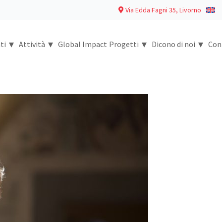
Via Edda Fagni 35, Livorno
▾
▾
▾
▾
ti
Attività
Global Impact
Progetti
Dicono di noi
Con