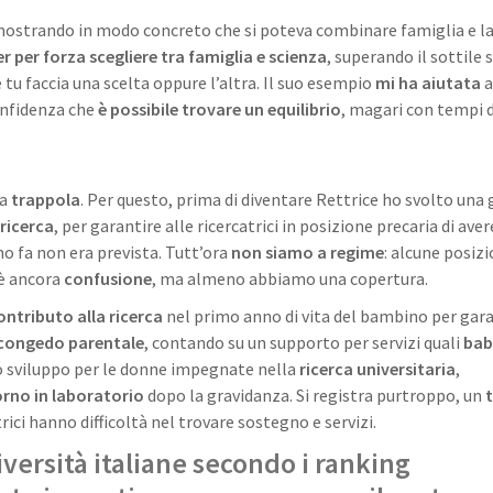
mostrando in modo concreto che si poteva combinare famiglia e l
r per forza scegliere tra famiglia e scienza
, superando il sottile 
 tu faccia una scelta oppure l’altra. Il suo esempio
mi ha aiutata
a
confidenza che
è possibile trovare un equilibrio
, magari con tempi d
ta
trappola
. Per questo, prima di diventare Rettrice ho svolto una
 ricerca
, per garantire alle ricercatrici in posizione precaria di aver
no fa non era prevista. Tutt’ora
non siamo a regime
: alcune posizi
’è ancora
confusione
, ma almeno abbiamo una copertura.
ontributo alla ricerca
nel primo anno di vita del bambino per gara
congedo parentale
, contando su un supporto per servizi quali
bab
eno sviluppo per le donne impegnate nella
ricerca universitaria
,
torno in laboratorio
dopo la gravidanza. Si registra purtroppo, un
t
rici hanno difficoltà nel trovare sostegno e servizi.
iversità italiane secondo i ranking