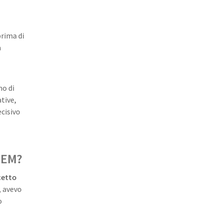
prima di
a
no di
tive,
cisivo
STEM?
cetto
, avevo
o