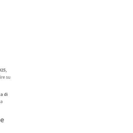
025
,
ire su
a di
la
ze