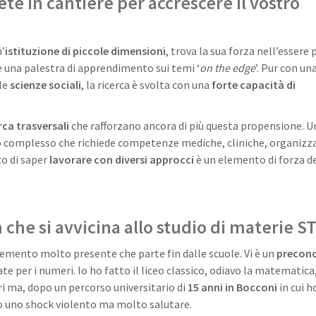
ete in cantiere per accrescere il vostro
’
istituzione di piccole dimensioni
, trova la sua forza nell’essere 
e una palestra di apprendimento sui temi ‘
on the edge
’. Pur con un
 le
scienze sociali
, la ricerca è svolta con una
forte capacità di
erca trasversali
che rafforzano ancora di più questa propensione. U
o complesso che richiede competenze mediche, cliniche, organizza
to di saper
lavorare con diversi approcci
è un elemento di forza de
 che si avvicina allo studio di materie 
lemento molto presente che parte fin dalle scuole. Vi è un
precon
e per i numeri. Io ho fatto il liceo classico, odiavo la matematica
ri ma, dopo un percorso universitario di
15 anni in Bocconi
in cui h
to uno shock violento ma molto salutare.