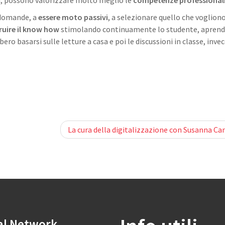
ri, possono valorizzare molto meglio le
competenze professional
 domande, a
essere moto passivi
, a selezionare quello che voglion
ruire il know how
stimolando continuamente lo studente, apren
ero basarsi sulle letture a casa e poi le discussioni in classe, inve
La cura della digitalizzazione con Susanna C
al Network