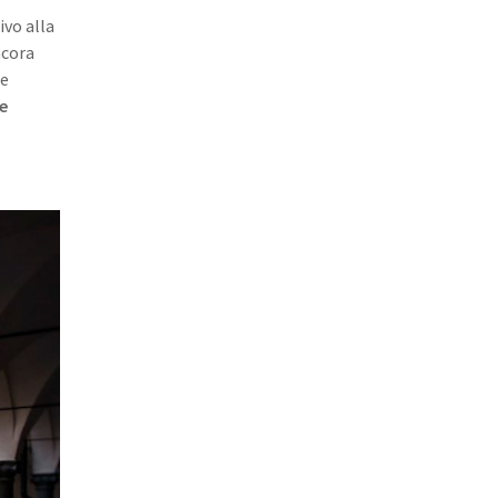
ivo alla
ncora
me
e