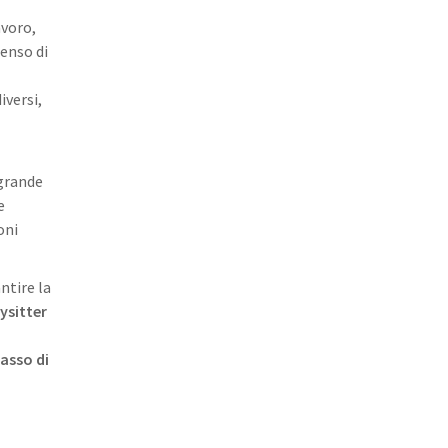
avoro,
senso di
iversi,
 grande
e
oni
ntire la
ysitter
asso di