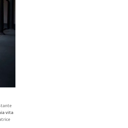
stante
ia vita
atrice