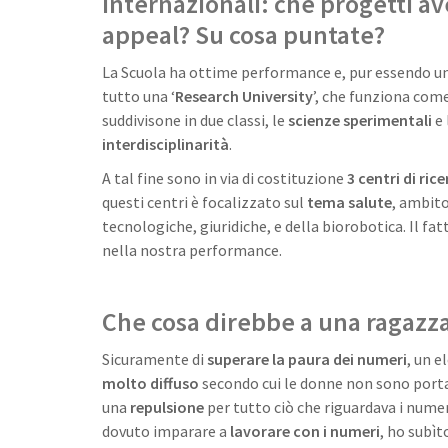
internazionali: che progetti av
appeal? Su cosa puntate?
La Scuola ha ottime performance e, pur essendo un
tutto una ‘
Research University
’, che funziona com
suddivisone in due classi, le
scienze sperimentali
e
interdisciplinarità
.
A tal fine sono in via di costituzione
3 centri di ric
questi centri è focalizzato sul
tema salute
, ambit
tecnologiche, giuridiche, e della biorobotica. Il fat
nella nostra performance.
Che cosa direbbe a una ragazza
Sicuramente di
superare la paura dei numeri
, un e
molto diffuso
secondo cui le donne non sono portat
una
repulsione
per tutto ciò che riguardava i nume
dovuto imparare a
lavorare con i numeri
, ho subì