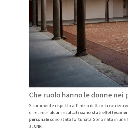
Che ruolo hanno le donne nei pr
Sicuramente rispetto all’inizio della mia carriera 
di recente
alcuni risultati siano stati effettivame
personale
sono stata fortunata. Sono nata in una
al
CNR
.