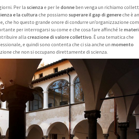
 giorni. Per la
scienza
e per le
donne
ben venga un richiamo collett
ienza e la cultura
che possiamo
superare il gap di genere
che è a
 me, che ho questo grande onore di condurre un’organizzazione co
ortante per interrogarsi su come e che cosa fare affinché le
materi
tribuire alla
creazione di valore collettivo
. È una tematica che
ssionale, e quindi sono contenta che ci sia anche un
momento
azione che non si occupano direttamente di scienza.