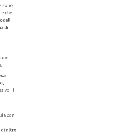
 e sono
o
e che,
odelli
i di
sono
e
.
osa
to,
sivo. Il
aula con
di altre