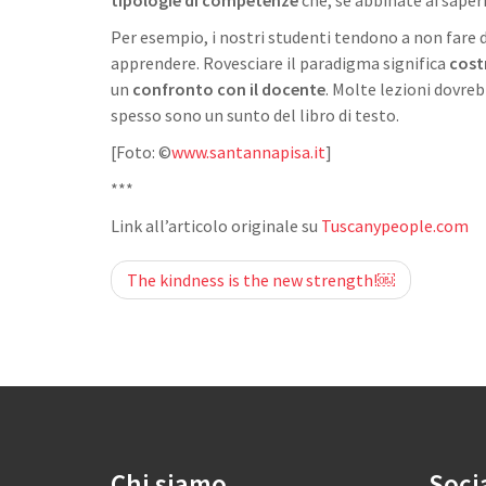
tipologie di competenze
che, se abbinate ai sape
Per esempio, i nostri studenti tendono a non fare
apprendere. Rovesciare il paradigma significa
cost
un
confronto con il docente
. Molte lezioni dovrebb
spesso sono un sunto del libro di testo.
[Foto: ©
www.santannapisa.it
]
***
Link all’articolo originale su
Tuscanypeople.com
Post
The kindness is the new strength!￼
navigation
Chi siamo
Soci