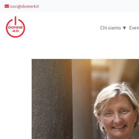
soci@donne4.it
▾
Chi siamo
Even