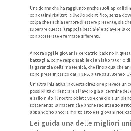
Una donna che ha raggiunto anche
ruoli apicali
di
con ottimi risultati a livello scientifico,
senza dove
colpa che rischia sempre di essere presente, sia che
superare questa ‘trappola bestiale’ e ad avere la 
con accelerate e fermate differenti.
Ancora oggi le
giovani ricercatrici
cadono in ques
battaglia, come
responsabile di un laboratorio di
la
garanzia della maternità
, che fino a qualche an
sono prese in carico dall’INPS, altre dall’Ateneo. C
Un’altra iniziativa in questa direzione prevede un
c
possibilità di rientrare al lavoro già al termine del
e asilo nido
. Il nostro obiettivo è che ci sia un pi
sostenendo la maternità e anche
facilitando il ri
abbandono
ancora molto alto e le giovani ricercat
Lei guida una delle migliori un