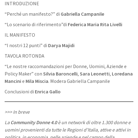
INTRODUZIONE
“Perché un manifesto?” di
Gabriella Campanile
“Lo scenario di riferimento”di
Federica Maria Rita Livelli
IL MANIFESTO
“I nostri 12 punti” di
Darya Majidi
TAVOLA ROTONDA
“Le nostre raccomandazioni per Donne, Uomini, Aziende e
Policy Maker” con
Silvia Baroncelli
,
Sara Leonetti
,
Loredana
Mancini
e
Mila Miscia
. Modera Gabriella Campanile
Conclusioni di
Enrica Gallo
>>> In breve
La
Community Donne 4.0
è un network di oltre 1.300 donne e
uomini provenienti da tutte le Regioni d’Italia, attive e attivi in
politica, in economia, nelle aziende e nel campo della