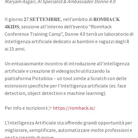
Maryam Asgari, AI Specialist & Ambassador Donne 4.0
Il giorno 𝟐7 𝐒𝐄𝐓𝐓𝐄𝐌𝐁𝐑𝐄, nell’ambito di 𝐑𝐎𝐌𝐇𝐀𝐂𝐊
𝟒𝐊𝐈𝐃𝐒, sessione all’interno dell’evento “RomHack
Conference Training Camp”, Donne 4.0 terrà un laboratorio di
intelligenza artificiale
dedicato ai bambini e ragazzi dagli 8
ai 15 anni.
Un entusiasmante incontro di introduzione all’intelligenza
artificiale e creazione di
videogiochi
utilizzando la
piattaforma
Pictoblox
– un tool simile a Scratch con delle
estensioni specifiche per l’intelligenza artificiale (es. face
detection, object detection e machine learning).
Per info e iscrizioni 👉
https://romhack.io/
L’Intelligenza Artificiale sta offrendo grandi opportunità per
migliorare, semplificare, automatizzare molte professioni e
ne sta creando di nuove.