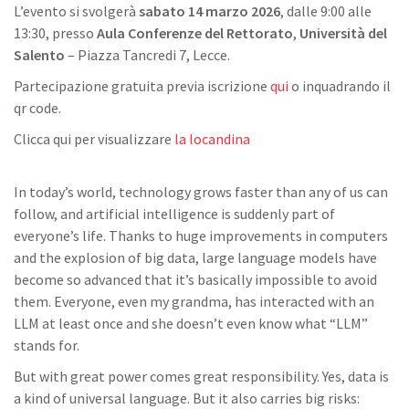
L’evento si svolgerà
sabato 14 marzo 2026
, dalle 9:00 alle
13:30, presso
Aula Conferenze del Rettorato
,
Università del
Salento
– Piazza Tancredi 7, Lecce.
Partecipazione gratuita previa iscrizione
qui
o inquadrando il
qr code.
Clicca qui per visualizzare
la locandina
In today’s world, technology grows faster than any of us can
follow, and artificial intelligence is suddenly part of
everyone’s life. Thanks to huge improvements in computers
and the explosion of big data, large language models have
become so advanced that it’s basically impossible to avoid
them. Everyone, even my grandma, has interacted with an
LLM at least once and she doesn’t even know what “LLM”
stands for.
But with great power comes great responsibility. Yes, data is
a kind of universal language. But it also carries big risks: