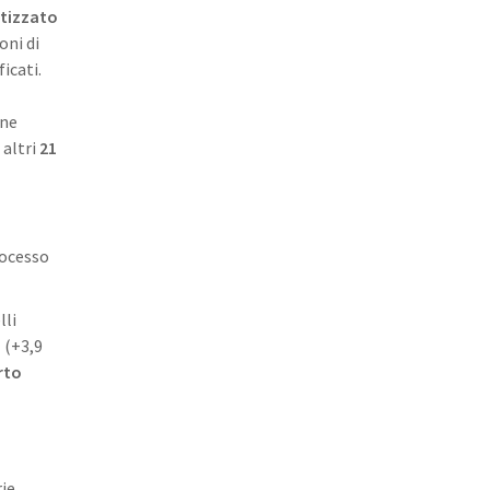
atizzato
oni di
icati.
une
 altri
21
rocesso
lli
i
(+3,9
rto
rie