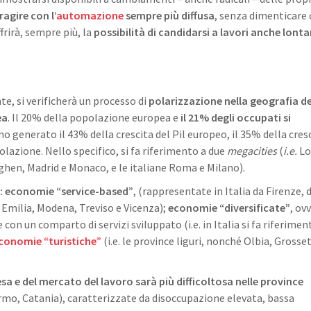
ragire con l’
automazione
sempre più diffusa
, senza dimenticare 
frirà, sempre più, la
possibilità di candidarsi a lavori anche lonta
te, si verificherà un processo di
polarizzazione nella geografia de
ea
. Il 20% della popolazione europea e
il 21% degli occupati si
no generato il 43% della crescita del Pil europeo, il 35% della cres
lazione. Nello specifico, si fa riferimento a due
megacities
(
i.e.
Lo
hen, Madrid e Monaco, e le italiane Roma e Milano).
a: economie “service-based”
, (rappresentate in Italia da Firenze, 
o Emilia, Modena, Treviso e Vicenza);
economie “diversificate”
, ov
con un comparto di servizi sviluppato (i.e. in Italia si fa riferimen
conomie “turistiche”
(i.e. le province liguri, nonché Olbia, Grosse
esa e del mercato del lavoro sarà più difficoltosa nelle province
lermo, Catania), caratterizzate da disoccupazione elevata, bassa