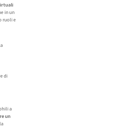
irtuali
e in un
ruoli e
ta
e di
phili a
re un
la