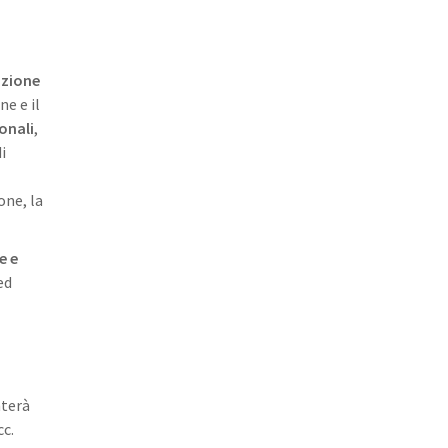
azione
ne e il
onali
,
i
one, la
e e
ed
nterà
cc.