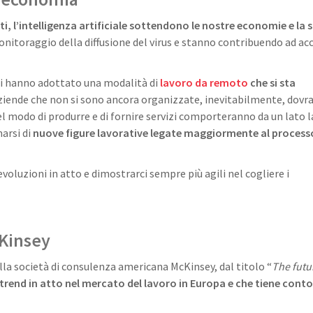
dati, l’intelligenza artificiale sottendono le nostre economie e la 
onitoraggio della diffusione del virus e stanno contribuendo ad ac
i hanno adottato una modalità di
lavoro da remoto
che si sta
ziende che non si sono ancora organizzate, inevitabilmente, dovr
nel modo di produrre e di fornire servizi comporteranno da un lato l
marsi di
nuove figure lavorative legate maggiormente al process
oluzioni in atto e dimostrarci sempre più agili nel cogliere i
Kinsey
lla società di consulenza americana McKinsey, dal titolo “
The futu
 trend in atto nel mercato del lavoro in Europa e che tiene cont