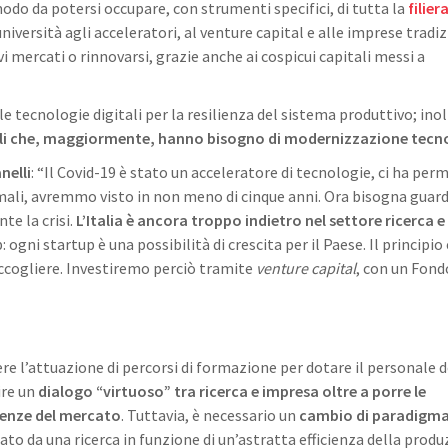
do da potersi occupare, con strumenti specifici, di tutta la
filier
niversità agli acceleratori, al venture capital e alle imprese tradiz
i mercati o rinnovarsi, grazie anche ai cospicui capitali messi a
 tecnologie digitali per la resilienza del sistema produttivo; ino
uelli che, maggiormente, hanno bisogno di modernizzazione tecn
nelli
: “Il Covid-19 è stato un acceleratore di tecnologie, ci ha per
mali, avremmo visto in non meno di cinque anni. Ora bisogna guard
e la crisi.
L’Italia è ancora troppo indietro nel settore ricerca e
ogni startup è una possibilità di crescita per il Paese. Il principio 
raccogliere. Investiremo perciò tramite
venture capital
, con un Fond
ere l’attuazione di percorsi di formazione per dotare il personale d
ire un
dialogo “virtuoso” tra ricerca e impresa oltre a porre le
igenze del mercato
. Tuttavia, è necessario un
cambio di paradigm
to da una ricerca in funzione di un’astratta efficienza della produ