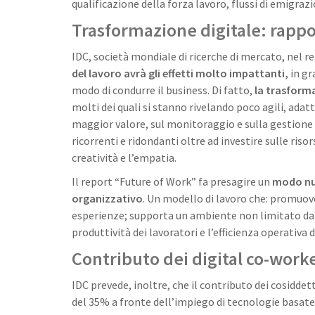
qualificazione della forza lavoro, flussi di emigra
Trasformazione digitale: rappo
IDC, società mondiale di ricerche di mercato, nel r
del lavoro avrà gli effetti molto impattanti,
in gr
modo di condurre il business. Di fatto,
la trasforma
molti dei quali si stanno rivelando poco agili, adatta
maggior valore, sul monitoraggio e sulla gestione 
ricorrenti e ridondanti oltre ad investire sulle ris
creatività e l’empatia.
Il report “Future of Work” fa presagire un
modo nuo
organizzativo
. Un modello di lavoro che: promuov
esperienze; supporta un ambiente non limitato dal t
produttività dei lavoratori e l’efficienza operativa
Contributo dei digital co-work
IDC prevede, inoltre, che il contributo dei cosiddetti
del 35% a fronte dell’impiego di tecnologie basate 