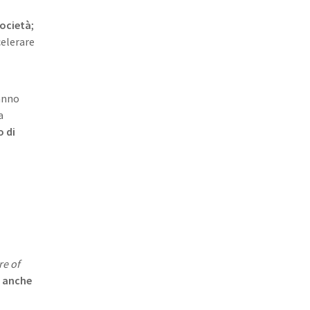
società
;
celerare
anno
a
o di
re of
o anche