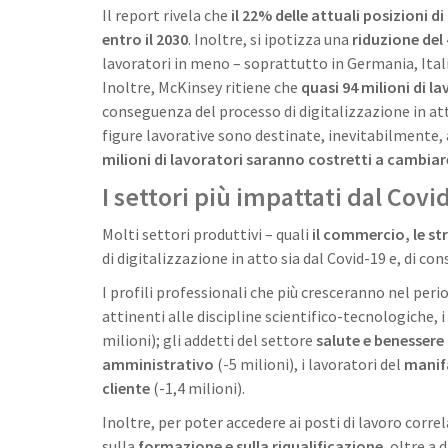
Il report rivela che
il 22% delle attuali posizioni d
entro il 2030
. Inoltre, si ipotizza una
riduzione del
lavoratori in meno – soprattutto in Germania, Itali
Inoltre, McKinsey ritiene che
quasi 94 milioni di l
conseguenza del processo di digitalizzazione in at
figure lavorative sono destinate, inevitabilmente, a
milioni di lavoratori saranno costretti a cambia
I settori più impattati dal Covi
Molti settori produttivi – quali
il commercio, le str
di digitalizzazione in atto sia dal Covid-19 e, di c
I profili professionali che più cresceranno nel pe
attinenti alle discipline scientifico-tecnologiche, i
milioni); gli addetti del settore
salute e benessere
amministrativo
(-5 milioni), i lavoratori del
manif
cliente
(-1,4 milioni).
Inoltre, per poter accedere ai posti di lavoro corre
sulla
formazione e sulla riqualificazione
, oltre a