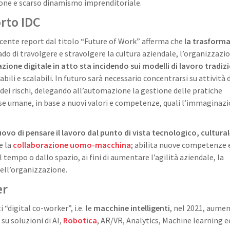
zione e scarso dinamismo imprenditoriale.
rto IDC
ecente report dal titolo “Future of Work” afferma che
la trasform
ado di travolgere e stravolgere la cultura aziendale, l’organizzazio
zione digitale in atto sta incidendo sui modelli di lavoro tradizi
bili e scalabili. In futuro sarà necessario concentrarsi su attività d
dei rischi, delegando all’automazione la gestione delle pratiche
orse umane, in base a nuovi valori e competenze, quali l’immaginazi
vo di pensare il lavoro dal punto di vista tecnologico, cultural
e la
collaborazione uomo-macchina
; abilita nuove competenze 
empo o dallo spazio, ai fini di aumentare l’agilità aziendale, la
 dell’organizzazione.
er
 “digital co-worker”, i.e. le
macchine intelligenti
, nel 2021, aume
su soluzioni di AI,
Robotica
, AR/VR, Analytics, Machine learning e