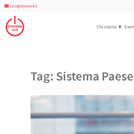
soci@donne4.it
▾
Chi siamo
Even
Tag:
Sistema Paese