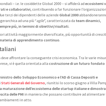
ndiali – i.e. le cosiddette Global 2000 – si affiderà ad
ecosistemi v
rati e collaborativi
, contribuendo a far funzionare l’organizzazion
 due terzi dei dipendenti delle aziende
Global 2000
abbandoneranno 
 gerarchica ad una più “
agile
”, caratterizzata da
team dinamici,
empre più, in termini di obiettivi/risultati.
ori attività maggiormente diversificate, più opportunità di cresci
n materia di apprendimento continuo
.
taliani
deve affrontare la conseguente crisi economica. Tra le varie misur
rese, vi è quella orientata alla
costruzione di un futuro fondato
 ministro dello Sviluppo Economico e l’AD di Cassa Depositi e
i
Stati Generali del Governo
, riunitisi lo scorso giugno a Villa Pam
la maturazione dell’ecosistema delle startup italiane e dimostra
cita delle PMI
in maniera che possano contribuire ad alimentare 
cambiamenti in atto.