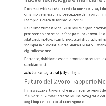
È oramai evidente che
le reti e la connettività, i 
ci hanno permesso la prosecuzione del lavoro, il m
i tempi di ricerca su farmaci e vaccini.
Nel primo trimestre del 2020 molte organizzazion
protraendo anche nella fase post lockdown.
Le a
adattarsi; inoltre, i cambi necessari di paradigmi 
scomparsa di alcuni lavori e, dall’altro lato, l’affer
digitalizzazione
.
Pertanto, dobbiamo essere pronti ad accettare le ev
cambiamenti.
acheter kamagra oral jelly en ligne
Futuro del lavoro: r
apporto Mc
Il messaggio si trova anche in un recente report de
the Work in Europe
”: trattasi di una
fotografia dei
degli impatti della crisi contingente.