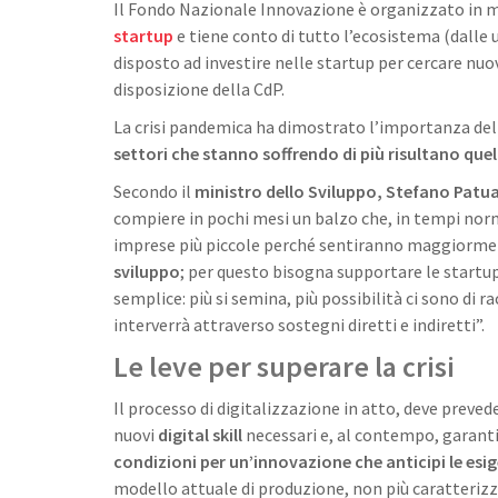
Il Fondo Nazionale Innovazione è organizzato in mo
startup
e tiene conto di tutto l’ecosistema (dalle u
disposto ad investire nelle startup per cercare nuov
disposizione della CdP.
La crisi pandemica ha dimostrato l’importanza delle
settori che stanno soffrendo di più risultano q
Secondo il
ministro dello Sviluppo, Stefano Patua
compiere in pochi mesi un balzo che, in tempi nor
imprese più piccole perché sentiranno maggiorment
sviluppo
; per questo bisogna supportare le startup: 
semplice: più si semina, più possibilità ci sono di 
interverrà attraverso sostegni diretti e indiretti”.
Le leve per superare la crisi
Il processo di digitalizzazione in atto, deve preved
nuovi
digital skill
necessari e, al contempo, garant
condizioni per un’innovazione che anticipi le es
modello attuale di produzione, non più caratterizza