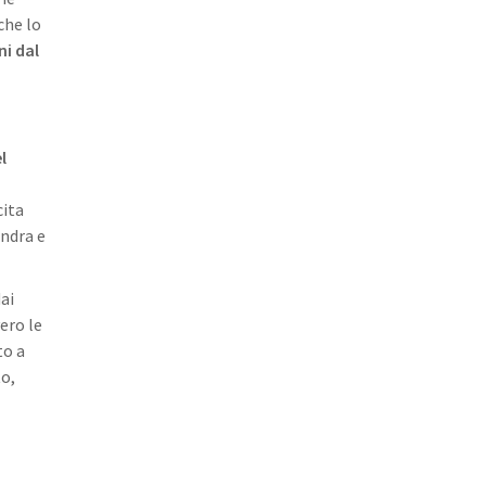
che lo
ni dal
l
cita
ndra e
dai
vero le
to a
to,