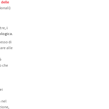
a delle
ionali)
ltre,
i
ologica.
messo di
are alle
è
o che
ei
a
nel
zione,