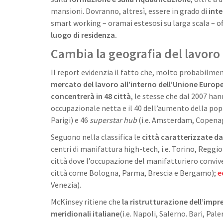
mansioni. Dovranno, altresì, essere in grado di
inte
smart working – oramai estesosi su larga scala – of
luogo di residenza.
Cambia la geografia del lavoro
Il report evidenzia il fatto che, molto probabilmen
mercato del lavoro all’interno dell’Unione Europ
concentrerà in 48 città
, le stesse che dal 2007 han
occupazionale netta e il 40 dell’aumento della popo
Parigi) e 46
superstar hub
(i.e. Amsterdam, Copenag
Seguono nella classifica le
città caratterizzate d
centri di manifattura high-tech, i.e. Torino, Reggi
città dove l’occupazione del manifatturiero convive 
città come Bologna, Parma, Brescia e Bergamo);
e
Venezia).
McKinsey ritiene che
la ristrutturazione dell’impr
meridionali italiane
(i.e. Napoli, Salerno. Bari, Pa