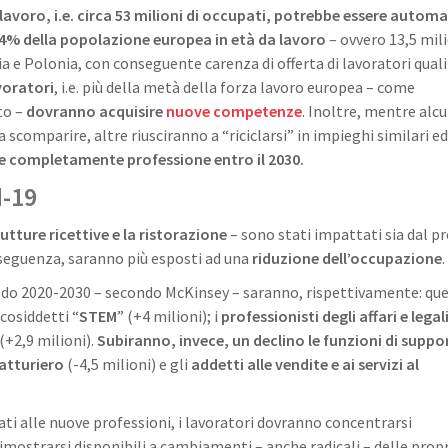
i lavoro, i.e. circa 53 milioni di occupati, potrebbe essere autom
 4% della popolazione europea in età da lavoro
– ovvero 13,5 mili
a e Polonia, con conseguente carenza di offerta di lavoratori qualif
avoratori
, i.e. più della metà della forza lavoro europea – come
to –
dovranno acquisire
nuove competenze
. Inoltre, mentre alc
 scomparire, altre riusciranno a “riciclarsi” in impieghi similari ed
re completamente professione entro il 2030.
d-19
utture ricettive e la ristorazione
– sono stati impattati sia dal p
onseguenza, saranno più esposti ad una
riduzione dell’occupazione
.
riodo 2020-2030 – secondo McKinsey – saranno, rispettivamente: que
 cosiddetti “
STEM
” (+4 milioni); i
professionisti degli affari e legal
(+2,9 milioni).
Subiranno, invece, un declino le funzioni di suppo
atturiero
(-4,5 milioni) e gli
addetti alle vendite e ai servizi al
lati alle nuove professioni, i lavoratori dovranno concentrarsi
 dimostrarsi disponibili a cambiamenti – anche radicali – delle prop