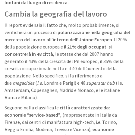
lontani dal luogo di residenza.
Cambia la geografia del lavoro
Il report evidenzia il fatto che, molto probabilmente, si
verificherà un processo di
polarizzazione nella geografia del
mercato del lavoro all’interno dell’Unione Europea
. Il 20%
della popolazione europea e
il 21% degli occupati si
concentrerà in 48 città
, le stesse che dal 2007 hanno
generato il 43% della crescita del Pil europeo, il 35% della
crescita occupazionale netta e il 40 dell’aumento della
popolazione. Nello specifico, si fa riferimento a
due
megacities
(
i.e.
Londra e Parigi) e 46
superstar hub
(i.e.
Amsterdam, Copenaghen, Madrid e Monaco, e le italiane
Roma e Milano).
Seguono nella classifica le
città caratterizzate da:
economie “service-based”
, (rappresentate in Italia da
Firenze, dai centri di manifattura high-tech, i.e. Torino,
Reggio Emilia, Modena, Treviso e Vicenza);
economie