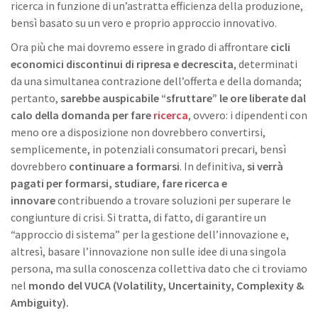
ricerca in funzione di un’astratta efficienza della produzione,
bensì basato su un vero e proprio approccio innovativo.
Ora più che mai dovremo essere in grado di affrontare
cicli
economici discontinui di ripresa e decrescita
, determinati
da una simultanea contrazione dell’offerta e della domanda;
pertanto,
sarebbe auspicabile “sfruttare” le ore liberate dal
calo della domanda per fare
ricerca
, ovvero: i dipendenti con
meno ore a disposizione non dovrebbero convertirsi,
semplicemente, in potenziali consumatori precari, bensì
dovrebbero
continuare a formarsi
. In definitiva,
si verrà
pagati per formarsi, studiare, fare ricerca e
innovare
contribuendo a trovare soluzioni per superare le
congiunture di crisi. Si tratta, di fatto, di garantire un
“approccio di sistema” per la gestione dell’innovazione e,
altresì, basare l’innovazione non sulle idee di una singola
persona, ma sulla conoscenza collettiva dato che ci troviamo
nel
mondo del VUCA (Volatility, Uncertainity, Complexity &
Ambiguity).