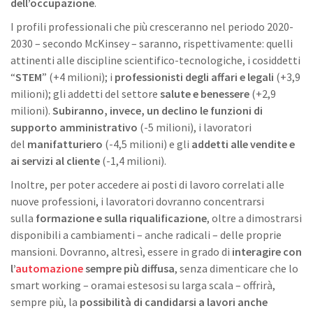
dell’occupazione
.
I profili professionali che più cresceranno nel periodo 2020-
2030 – secondo McKinsey – saranno, rispettivamente: quelli
attinenti alle discipline scientifico-tecnologiche, i cosiddetti
“
STEM
” (+4 milioni); i
professionisti degli affari e legali
(+3,9
milioni); gli addetti del settore
salute e benessere
(+2,9
milioni).
Subiranno, invece, un declino le funzioni di
supporto amministrativo
(-5 milioni), i lavoratori
del
manifatturiero
(-4,5 milioni) e gli
addetti alle vendite e
ai servizi al cliente
(-1,4 milioni).
Inoltre, per poter accedere ai posti di lavoro correlati alle
nuove professioni, i lavoratori dovranno concentrarsi
sulla
formazione e sulla riqualificazione
, oltre a dimostrarsi
disponibili a cambiamenti – anche radicali – delle proprie
mansioni. Dovranno, altresì, essere in grado di
interagire con
l’
automazione
sempre più diffusa
, senza dimenticare che lo
smart working – oramai estesosi su larga scala – offrirà,
sempre più, la
possibilità di candidarsi a lavori anche