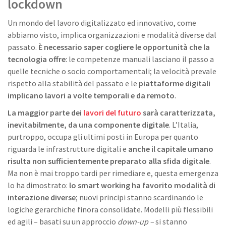
lockdown
Un mondo del lavoro digitalizzato ed innovativo, come
abbiamo visto, implica organizzazioni e modalità diverse dal
passato.
È necessario saper cogliere le opportunità che la
tecnologia offre
: le competenze manuali lasciano il passo a
quelle tecniche o socio comportamentali; la velocità prevale
rispetto alla stabilità del passato e le
piattaforme digitali
implicano lavori a volte temporali e da remoto
.
La maggior parte dei
lavori del futuro
sarà caratterizzata,
inevitabilmente, da una componente digitale
. L’Italia,
purtroppo, occupa gli ultimi posti in Europa per quanto
riguarda le infrastrutture digitali e
anche il capitale umano
risulta non sufficientemente preparato alla sfida digitale
.
Ma non è mai troppo tardi per rimediare e, questa emergenza
lo ha dimostrato:
lo smart working ha favorito modalità di
interazione diverse
; nuovi principi stanno scardinando le
logiche gerarchiche finora consolidate. Modelli più flessibili
ed agili – basati su un approccio
down-up –
si stanno