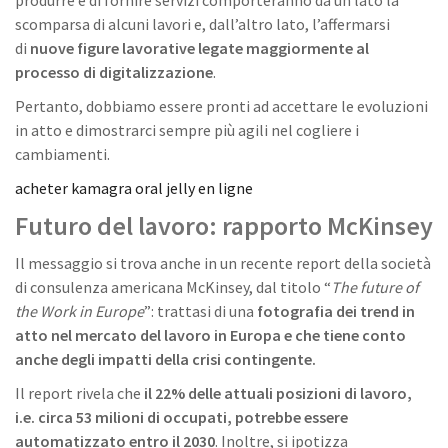
produrre e di fornire servizi comporteranno da un lato la
scomparsa di alcuni lavori e, dall’altro lato, l’affermarsi
di
nuove figure lavorative legate maggiormente al
processo di digitalizzazione
.
Pertanto, dobbiamo essere pronti ad accettare le evoluzioni
in atto e dimostrarci sempre più agili nel cogliere i
cambiamenti.
acheter kamagra oral jelly en ligne
Futuro del lavoro: r
apporto McKinsey
Il messaggio si trova anche in un recente report della società
di consulenza americana McKinsey, dal titolo “
The future of
the Work in Europe
”: trattasi di una
fotografia dei trend in
atto nel mercato del lavoro in Europa e che tiene conto
anche degli impatti della crisi contingente.
Il report rivela che
il 22% delle attuali posizioni di lavoro,
i.e. circa 53 milioni di occupati, potrebbe essere
automatizzato entro il 2030
. Inoltre, si ipotizza