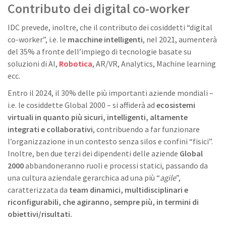
Contributo dei digital co-worker
IDC prevede, inoltre, che il contributo dei cosiddetti “digital
co-worker”, i.e. le
macchine intelligenti
, nel 2021, aumenterà
del 35% a fronte dell’impiego di tecnologie basate su
soluzioni di AI,
Robotica
, AR/VR, Analytics, Machine learning
ecc.
Entro il 2024, il 30% delle più importanti aziende mondiali –
i.e. le cosiddette Global 2000 – si affiderà ad
ecosistemi
virtuali in quanto più sicuri, intelligenti, altamente
integrati e collaborativi
, contribuendo a far funzionare
l’organizzazione in un contesto senza silos e confini “fisici”.
Inoltre, ben due terzi dei dipendenti delle aziende
Global
2000
abbandoneranno ruoli e processi statici, passando da
una cultura aziendale gerarchica ad una più “
agile
”,
caratterizzata da
team dinamici, multidisciplinari e
riconfigurabili, che agiranno, sempre più, in termini di
obiettivi/risultati.