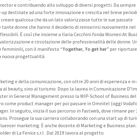
irector e contribuendo allo sviluppo di diversi progetti. Da sempre
t-up destinate ad una forte innovazione e crescita nel breve period
di creare qualcosa che da un lato valorizzasse tutte le sue passate
le tante donne che hanno il desiderio di reinserirsi nuovamente n
lessibili. È così che insieme a Ilaria Cecchini fonda Women At Busi
alorizzazione e circolazione delle professionalità delle donne. U
 femminili, con il manifesto “
Together, To get her
” per riportar
 nuova progettualità.
eting e della comunicazione, con oltre 20 anni di esperienza e in 
da al beauty, sino al turismo. Dopo la laurea in Comunicazione D’I
aster in General Management presso la MIP-School of Business del
errero come product manager per poi passare in Omnitel (oggi Vodaf
ger. In seguito, inizia il suo percorso in Fastweb, dove rimane per 
ions. Prosegue la sua carriera collaborando con una start up di tur
nfluencer marketing. È anche docente di Marketing e Business plan
der di La Fenice s.r.l . Dal 2019 lavora al progetto