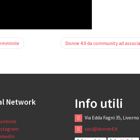
femminile
Donne 4.0 da community ad associ
Info utili
al Network
Via Edda Fagni 35, Livorno
acebook
nstagram
soci@donne4.it
inkedIn