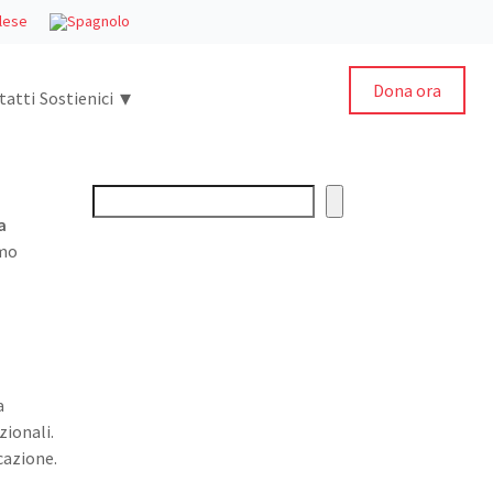
Dona ora
▾
tatti
Sostienici
Cerca
a
tmo
a
zionali.
cazione.