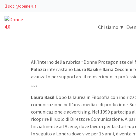
soci@donne4.it
▾
Chi siamo
Even
All’interno della rubrica “Donne Protagoniste del
Palazzi
intervistano
Laura Basili
e
Ilaria Cecchini
f
avanzato per supportare il reinserimento professi
***
Laura Basili
Dopo la laurea in Filosofia con indirizzo
comunicazione nell’area media e di produzione. Su
comunicazione e advertising. Nel 1999 partecipa al
ricoprire il ruolo di Direttore Comunicazione. A par
Inizialmente ad Atene, dove lavora per la start-up
In seguito a Londra dove vive per 15 anni, divent