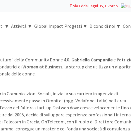
Via Edda Fagni 35, Livorno
▾
▾
▾
▾
ti
Attività
Global Impact
Progetti
Dicono di noi
Con
 futuro” della Community Donne 4.0,
Gabriella Campanile
e
Patrizi
ondatrici di
Women at Business
, la startup che utilizza un algori
onale delle donne.
 in Comunicazioni Sociali, inizia la sua carriera in agenzie di
ccessivamente passa in Omnitel (oggi Vodafone Italia) nell’area
l’avvio dell’allora start-up Fastweb dove cresce velocemente fino 
tire dal 2005, decide di sviluppare esperienze professionali interna
 di Telecom in Grecia, OnTelecom, con il ruolo di Direttore Comuni
a mamma, consegue un master e co-fonda una società di consulenza