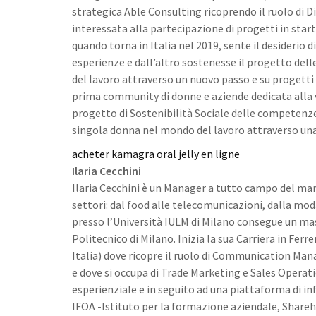
strategica Able Consulting ricoprendo il ruolo di D
interessata alla partecipazione di progetti in star
quando torna in Italia nel 2019, sente il desiderio 
esperienze e dall’altro sostenesse il progetto del
del lavoro attraverso un nuovo passo e su progetti f
prima community di donne e aziende dedicata alla v
progetto di Sostenibilità Sociale delle competenze
singola donna nel mondo del lavoro attraverso una
acheter kamagra oral jelly en ligne
Ilaria Cecchini
Ilaria Cecchini è un Manager a tutto campo del mark
settori: dal food alle telecomunicazioni, dalla mo
presso l’Università IULM di Milano consegue un m
Politecnico di Milano. Inizia la sua Carriera in F
Italia) dove ricopre il ruolo di Communication Mana
e dove si occupa di Trade Marketing e Sales Operat
esperienziale e in seguito ad una piattaforma di i
IFOA -Istituto per la formazione aziendale, Sharehol