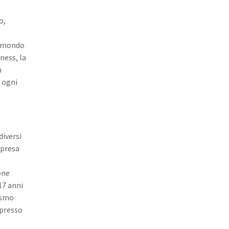
o,
el mondo
ness, la
n
e ogni
diversi
mpresa
one
17 anni
ismo
 presso