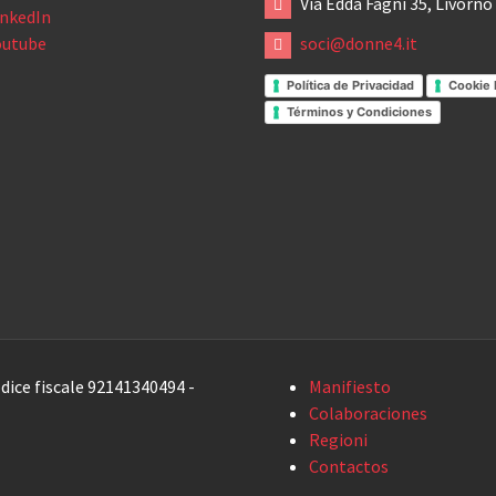
Via Edda Fagni 35, Livorno
inkedIn
outube
soci@donne4.it
Política de Privacidad
Cookie 
Términos y Condiciones
dice fiscale 92141340494 -
Manifiesto
Colaboraciones
Regioni
Contactos