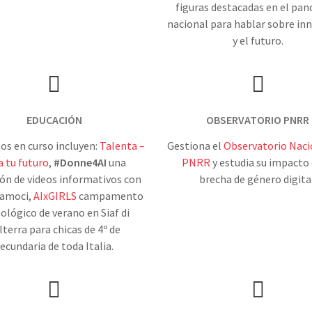
figuras destacadas en el pa
nacional para hablar sobre in
y el futuro.
EDUCACIÓN
OBSERVATORIO PNRR
os en curso incluyen:
Talenta –
Gestiona el
Observatorio Naci
a tu futuro
,
#Donne4AI
una
PNRR
y estudia su impacto 
ión de videos informativos con
brecha de género digital
amoci,
AIxGIRLS
campamento
ológico de verano en Siaf di
lterra para chicas de 4º de
ecundaria de toda Italia.