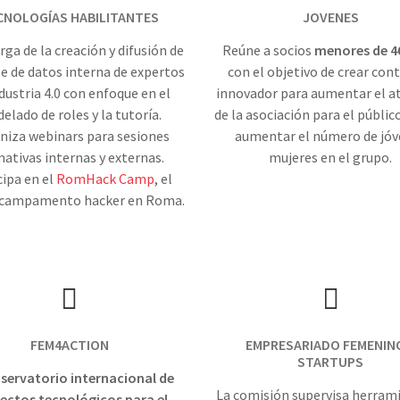
CNOLOGÍAS HABILITANTES
JOVENES
rga de la creación y difusión de
Reúne a socios
menores de 4
e de datos interna de expertos
con el objetivo de crear con
dustria 4.0 con enfoque en el
innovador para aumentar el a
elado de roles y la tutoría.
de la asociación para el públic
niza webinars para sesiones
aumentar el número de jó
ativas internas y externas.
mujeres en el grupo.
cipa en el
RomHack Camp
, el
 campamento hacker en Roma.
FEM4ACTION
EMPRESARIADO FEMENIN
STARTUPS
servatorio internacional de
La comisión supervisa herram
ectos tecnológicos para el