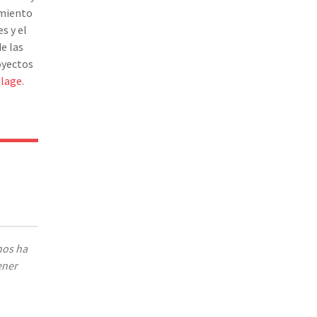
imiento
s y el
e las
oyectos
llage
.
nos ha
ener