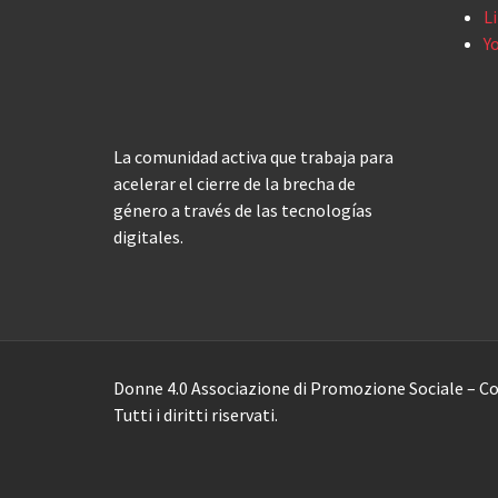
L
Y
La comunidad activa que trabaja para
acelerar el cierre de la brecha de
género a través de las tecnologías
digitales.
Donne 4.0 Associazione di Promozione Sociale – Co
Tutti i diritti riservati.