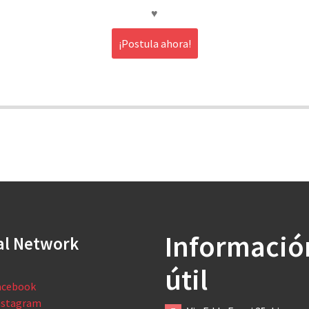
♥️
¡Postula ahora!
Informació
al Network
útil
acebook
nstagram