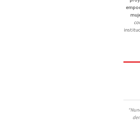
empode
muj
co
institu
“Nunc
dem