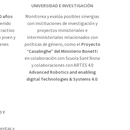
UNIVERSIDAD E INVESTIGACIÓN
0 años
Monitorea y evalúa posibles sinergias
tenido
con instituciones de investigación y
tractivo
proyectos ministeriales e
o joven y
interministeriales relacionados con
venes
políticas de género, como el
Proyecto
“Casalinghe” del Ministerio Bonett
i
en colaboración con Scuola Sant’Anna
y colaboraciones con ARTES 4.0
Advanced Robotics and enabling
digital Technologies & Systems 4.0
.
O Y
ientas y