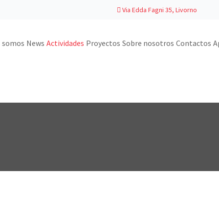
Via Edda Fagni 35, Livorno
s somos
News
Actividades
Proyectos
Sobre nosotros
Contactos
A