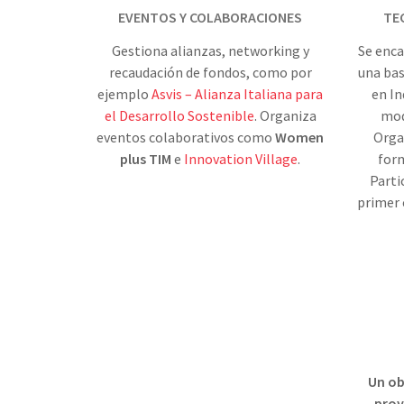
EVENTOS Y COLABORACIONES
TE
Gestiona alianzas, networking y
Se enca
recaudación de fondos, como por
una bas
ejemplo
Asvis – Alianza Italiana para
en In
el Desarrollo Sostenible
. Organiza
mod
eventos colaborativos como
Women
Orga
plus TIM
e
Innovation Village
.
form
Parti
primer
Un ob
proy