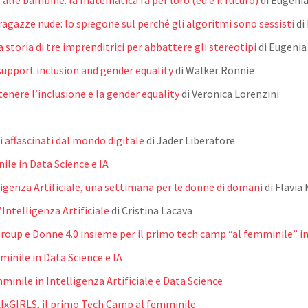
alle bambine: la matematica fa per loro (ed è il futuro)
di Eugenia
ragazze nude: lo spiegone sul perché gli algoritmi sono sessisti
di
a storia di tre imprenditrici per abbattere gli stereotipi
di
Eugenia 
upport inclusion and gender equality
di Walker Ronnie
enere l’inclusione e la gender equality
di Veronica Lorenzini
i affascinati dal mondo digitale
di Jader Liberatore
ile in Data Science e IA
lligenza Artificiale, una settimana per le donne di domani
di Flavia
ntelligenza Artificiale
di Cristina Lacava
roup e Donne 4.0 insieme per il primo tech camp “al femminile” in
minile in Data Science e IA
minile in Intelligenza Artificiale e Data Science
i AIxGIRLS, il primo Tech Camp al femminile