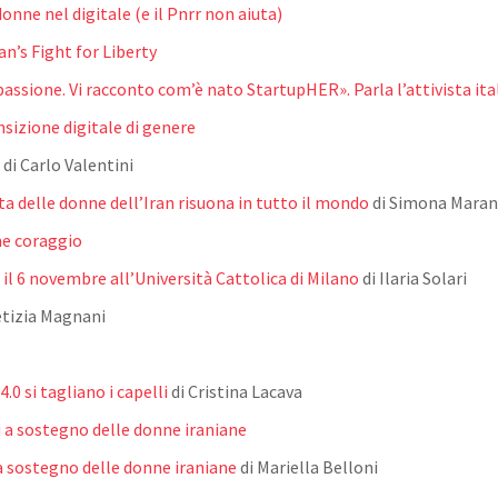
onne nel digitale (e il Pnrr non aiuta)
ran’s Fight for Liberty
passione. Vi racconto com’è nato StartupHER». Parla l’attivista ita
nsizione digitale di genere
di Carlo Valentini
ta delle donne dell’Iran risuona in tutto il mondo
di Simona Maran
me coraggio
 e il 6 novembre all’Università Cattolica di Milano
di Ilaria Solari
etizia Magnani
.0 si tagliano i capelli
di Cristina Lacava
li a sostegno delle donne iraniane
i a sostegno delle donne iraniane
di Mariella Belloni