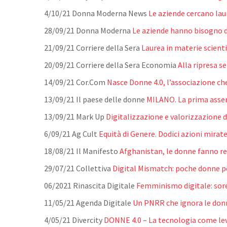
4/10/21 Donna Moderna News
Le aziende cercano lau
28/09/21 Donna Moderna
Le aziende hanno bisogno d
21/09/21 Corriere della Sera
Laurea in materie scienti
20/09/21 Corriere della Sera Economia
Alla ripresa s
14/09/21 Cor.Com
Nasce Donne 4.0, l’associazione che
13/09/21 Il paese delle donne
MILANO. La prima assemb
13/09/21 Mark Up
Digitalizzazione e valorizzazione 
6/09/21 Ag Cult
Equità di Genere. Dodici azioni mirate
18/08/21 Il Manifesto
Afghanistan, le donne fanno rete
29/07/21 Collettiva
Digital Mismatch: poche donne per
06/2021 Rinascita Digitale
Femminismo digitale: sore
11/05/21 Agenda Digitale
Un PNRR che ignora le donn
4/05/21 Divercity
DONNE 4.0 – La tecnologia come l