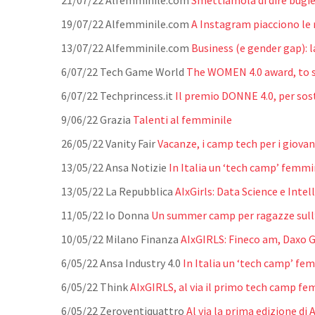
21/07/22
Alfemminile.com
Smettiamola di dire bugie 
19/07/22
Alfemminile.com
A Instagram piacciono le 
13/07/22
Alfemminile.com
Business (e gender gap): l
6/07/22 Tech Game World
The WOMEN 4.0 award, to s
6/07/22 Techprincess.it
Il premio DONNE 4.0, per sost
9/06/22 Grazia
Talenti al femminile
26/05/22 Vanity Fair
Vacanze, i camp tech per i giovan
13/05/22 Ansa Notizie
In Italia un ‘tech camp’ femmin
13/05/22 La Repubblica
AIxGirls: Data Science e Inte
11/05/22 Io Donna
Un summer camp per ragazze sull’I
10/05/22 Milano Finanza
AIxGIRLS: Fineco am, Daxo G
6/05/22 Ansa Industry 4.0
In Italia un ‘tech camp’ fem
6/05/22 Think
AIxGIRLS, al via il primo tech camp fem
6/05/22 Zeroventiquattro
Al via la prima edizione d