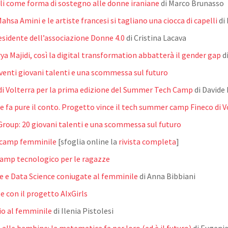
elli come forma di sostegno alle donne iraniane
di Marco Brunasso
hsa Amini e le artiste francesi si tagliano una ciocca di capelli
di
esidente dell’associazione Donne 4.0
di Cristina Lacava
a Majidi, così la digital transformation abbatterà il gender gap
d
enti giovani talenti e una scommessa sul futuro
 di Volterra per la prima edizione del Summer Tech Camp
di Davide
 e fa pure il conto. Progetto vince il tech summer camp Fineco di V
Group: 20 giovani talenti e una scommessa sul futuro
 camp femminile
[sfoglia online la
rivista completa
]
Camp tecnologico per le ragazze
ale e Data Science coniugate al femminile
di Anna Bibbiani
 con il progetto AIxGirls
lio al femminile
di Ilenia Pistolesi