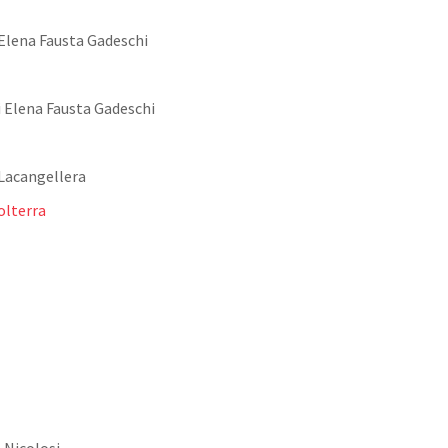
 Elena Fausta Gadeschi
i Elena Fausta Gadeschi
 Lacangellera
olterra