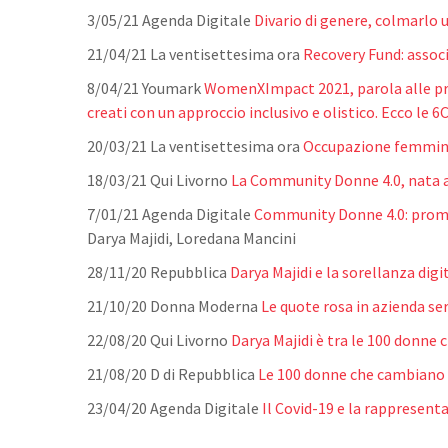
3/05/21 Agenda Digitale
Divario di genere, colmarlo 
21/04/21 La ventisettesima ora
Recovery Fund: assoc
8/04/21 Youmark
WomenXImpact 2021, parola alle prot
creati con un approccio inclusivo e olistico. Ecco 
20/03/21 La ventisettesima ora
Occupazione femminil
18/03/21 Qui Livorno
La Community Donne 4.0, nata a L
7/01/21 Agenda Digitale
Community Donne 4.0: promuov
Darya Majidi, Loredana Mancini
28/11/20 Repubblica
Darya Majidi e la sorellanza digi
21/10/20 Donna Moderna
Le quote rosa in azienda s
22/08/20 Qui Livorno
Darya Majidi è tra le 100 donne
21/08/20 D di Repubblica
Le 100 donne che cambiano
23/04/20 Agenda Digitale
Il Covid-19 e la rappresent