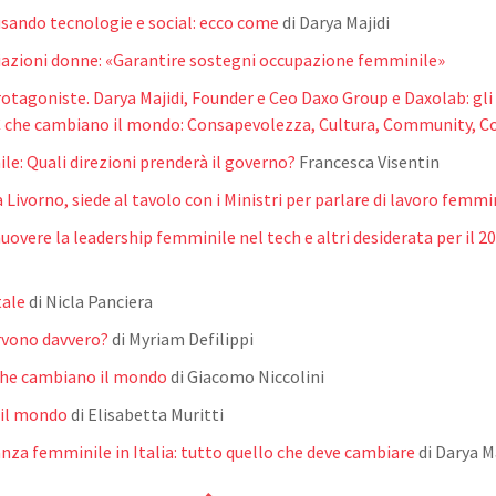
usando tecnologie e social: ecco come
di Darya Majidi
iazioni donne: «Garantire sostegni occupazione femminile»
agoniste. Darya Majidi, Founder e Ceo Daxo Group e Daxolab: gli a
le 6C che cambiano il mondo: Consapevolezza, Cultura, Community,
e: Quali direzioni prenderà il governo?
Francesca Visentin
ivorno, siede al tavolo con i Ministri per parlare di lavoro femmi
ere la leadership femminile nel tech e altri desiderata per il 2
tale
di Nicla Panciera
ervono davvero?
di Myriam Defilippi
 che cambiano il mondo
di Giacomo Niccolini
 il mondo
di Elisabetta Muritti
anza femminile in Italia: tutto quello che deve cambiare
di Darya M