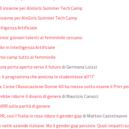
.0 insieme per AIxGirls Summer Tech Camp
insieme per AIxGirls Summer Tech Camp
elligenza Artificiale
ience: giovani talenti al femminile cercansi
le in Intelligenza Artificiale
 primo camp tutto al femminile
na porta aperta verso il futuro
di Germana Loizzi
il programma che avvicina le studentesse all’IT
a. Come l’Associazione Donne 4.0 ha messo sotto esame il Pnrr per 
bbe ridurre il divario di genere
di Maurizio Carucci
RR sulla parità di genere
, così l’Italia in rosa riduce il gender gap
di Matteo Castelnuovo
nelle aziende italiane. Ma il gender gap persiste. Quali impatti su