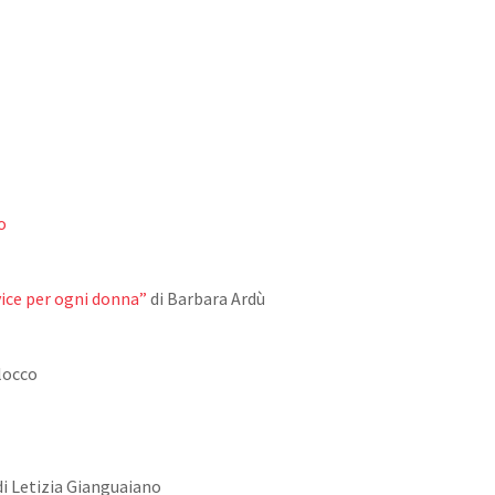
do
evice per ogni donna”
di Barbara Ardù
locco
i Letizia Gianguaiano