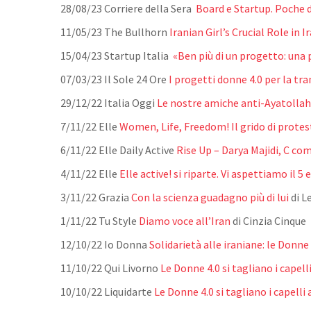
28/08/23 Corriere della Sera
Board e Startup. Poche d
11/05/23 The Bullhorn
Iranian Girl’s Crucial Role in I
15/04/23 Startup Italia
«Ben più di un progetto: una 
07/03/23 Il Sole 24 Ore
I progetti donne 4.0 per la tra
29/12/22 Italia Oggi
Le nostre amiche anti-Ayatollah
7/11/22 Elle
Women, Life, Freedom! Il grido di protes
6/11/22 Elle Daily Active
Rise Up – Darya Majidi, C co
4/11/22 Elle
Elle active! si riparte. Vi aspettiamo il 5
3/11/22 Grazia
Con la scienza guadagno più di lui
di L
1/11/22 Tu Style
Diamo voce all’Iran
di Cinzia Cinque
12/10/22 Io Donna
Solidarietà alle iraniane: le Donne 4
11/10/22 Qui Livorno
Le Donne 4.0 si tagliano i capel
10/10/22 Liquidarte
Le Donne 4.0 si tagliano i capell