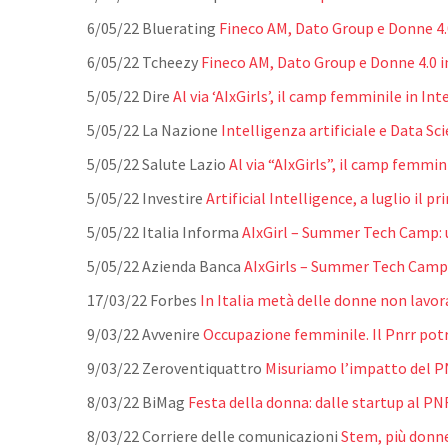
6/05/22 Bluerating
Fineco AM, Dato Group e Donne 4
6/05/22 Tcheezy
Fineco AM, Dato Group e Donne 4.0 
5/05/22 Dire
Al via ‘AIxGirls’, il camp femminile in Int
5/05/22 La Nazione
Intelligenza artificiale e Data Sc
5/05/22 Salute Lazio
Al via “AIxGirls”, il camp femmini
5/05/22 Investire
Artificial Intelligence, a luglio il
5/05/22 Italia Informa
AIxGirl – Summer Tech Camp: u
5/05/22 Azienda Banca
AIxGirls – Summer Tech Camp: 
17/03/22 Forbes
In Italia metà delle donne non lavor
9/03/22 Avvenire
Occupazione femminile. Il Pnrr potre
9/03/22 Zeroventiquattro
Misuriamo l’impatto del PN
8/03/22 BiMag
Festa della donna: dalle startup al PNRR
8/03/22 Corriere delle comunicazioni
Stem, più donne 