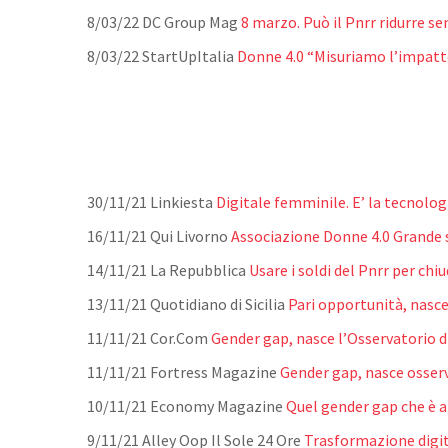
8/03/22 DC Group Mag
8 marzo. Può il Pnrr ridurre s
8/03/22 StartUpItalia
Donne 4.0 “Misuriamo l’impatto
30/11/21 Linkiesta
Digitale femminile. E’ la tecnol
16/11/21 Qui Livorno
Associazione Donne 4.0 Grande 
14/11/21 La Repubblica
Usare i soldi del Pnrr per chi
13/11/21 Quotidiano di Sicilia
Pari opportunità, nasce
11/11/21 Cor.Com
Gender gap, nasce l’Osservatorio 
11/11/21 Fortress Magazine
Gender gap, nasce osser
10/11/21 Economy Magazine
Quel gender gap che è 
9/11/21 Alley Oop Il Sole 24 Ore
Trasformazione digita