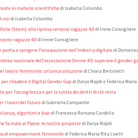
reate in materie scientifiche
di Isabella Colombo
i noi
di Isabella Colombo
fiche (Stem): alla ripresa servono ragazze 4.0
di Irene Consigliere
ervono ragazze 4.0
di Irene Consigliere
 punta a spingere l’occupazione nell’industry digitale
di Domenico
lea nazionale dell’associazione Donne 4.0: superare il gender gap
del lavoro femminile: un’unica soluzione
di Chiara Bertoletti
 per chiudere il Digital Gender Gap
di Darya Majidi e Federica Maria 
 per l’accoglienza e per la tutela dei diritti di chi resta
 i lavori del futuro
di Gabriella Campanile
llanza, algoritmi e bias
di Francesca Romana Cordella
e fa male al Paese: le nostre proposte
di Darya Majidi
eva di empowerment femminile
di Federica Maria Rita Livelli