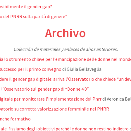
ensibilmente il gender gap?
 del PNRR sulla parità di genere”
Archivo
Colección de materiales y enlaces de años anteriores.
ogia lo strumento chiave per l’emancipazione delle donne nel mon
successo per il primo convegno
di Giulia Bellaveglia
udere il gender gap digitale: arriva l’Osservatorio che chiede “un d
 l’Osservatorio sul gender gap di “Donne 4.0”
digitale per monitorare l’implementazione del Pnrr
di Veronica Ba
vatorio su corretta valorizzazione femminile nel PNRR
anche formativo
le. fissiamo degli obiettivi perchè le donne non restino indietro
d