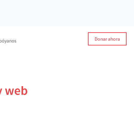
Donar ahora
póyanos
 y web