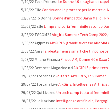
7/10/22 Tech Princess
Le Donne 4.0 si tagliano i cap
5/10/22 Elle
Continuano le proteste per la morte di Ma
12/09/22 Io Donna
Donne d’impatto: Darya Majidi, Pr
11/09/22 Elle
L’imprenditoria femminile secondo Dary
3/08/22 TGCOM24
Aixgirls Summer Tech Camp 2022, v
2/08/22 Agipress
AIxGIRLS: grande successo alla Siaf
1/08/22 Ansa
Ia, ideata mensa smart che ti riconosce
1/08/22 Milano Finanza
Fineco AM, Donne 4.0 e Daxo 
1/08/22 Beesnees Magazine n.4
AIxGIRLS primo tech
29/07/22 ToscanaTV
Volterra. AIxGIRLS, 1° Summer 
29/07/22 Toscana Live
AIxGirls: Intelligenza Artifici
29/07/22 Qui Livorno
Un tech camp tutto al femminile
28/07/22 La Nazione
Intelligenza artificiale, l’orgog