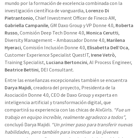
mundo por la formación de excelencia combinada con la
investigación científica de vanguardia,
Lorenzo Di
Pietrantonio
, Chief Investment Officer de Fineco AM,
Gabriella Campanile
, GM Daxo Group y VP Donne 4.0,
Roberta
Russo
, Comisión Deep Tech Donne 4.0,
Monica Cerutti
,
Diversity Management – Ambassador Donne 4.0,
Marilena
Hyeraci
, Comisión Inclusión Donne 4.0,
Elisabetta Dell’Oca
,
Customer Experience Specialist QuestIT,
Irene Vetrò
,
Training Specialist,
Luciana Bertoncini
, AI Process Engineer,
Beatrice Bettini
, DEI Consultant.
Entre las enseñanzas excepcionales también se encuentra
Darya Majidi
, creadora del proyecto, Presidenta de la
Asociación Donne 4.0, CEO de Daxo Group y experta en
inteligencia artificial y transformación digital, que
compartirá su experiencia con las chicas de AIxGirls.
“Fue un
trabajo en equipo increíble, realmente agradezco a todos”
,
concluyó Darya Majidi.
“Un primer paso para transferir nuevas
habilidades, pero también para incentivar a las jóvenes