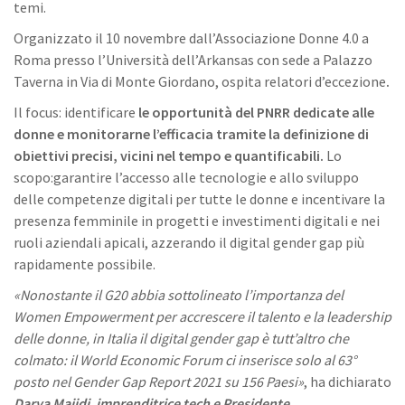
temi.
Organizzato il 10 novembre dall’Associazione Donne 4.0 a
Roma presso l’Università dell’Arkansas con sede a Palazzo
Taverna in Via di Monte Giordano, ospita relatori d’eccezione
.
Il focus: identificare
le opportunità del PNRR dedicate alle
donne e monitorarne l’efficacia tramite la definizione di
obiettivi precisi, vicini nel tempo e quantificabili.
Lo
scopo:garantire l’accesso alle tecnologie e allo sviluppo
delle competenze digitali per tutte le donne e incentivare la
presenza femminile in progetti e investimenti digitali e nei
ruoli aziendali apicali, azzerando il digital gender gap più
rapidamente possibile.
«Nonostante il G20 abbia sottolineato l’importanza del
Women Empowerment per accrescere il talento e la leadership
delle donne, in Italia il digital gender gap è tutt’altro che
colmato: i
l World Economic Forum
ci inserisce solo al 63°
posto nel
Gender Gap Report 2021
su 156 Paesi»
, ha dichiarato
Darya Majidi, imprenditrice tech e Presidente