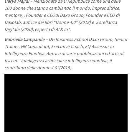
Darya Majidi
– Menzionata da D Repubblica come una delle
100 donne che stanno cambiando il mondo, imprenditrice,
mentore, , Founder e CEOdi Daxo Group, Founder e CEO di
Daxolab, autrice dei libri “Donne 4.0” (2018) e Sorellanza
Digitale (2020), esperta di AI & IoT.
Gabriella Campanile
– DG Business School Daxo Group, Senior
Trainer, HR Consultant, Executive Coach, EQ Assessor in
Intelligenza Emotiva. Autrice di varie pubblicazioni ed articoli
tra cui: “Intelligenza artificiale e intelligenza emotiva, il
contributo delle donne 4.0”(2019).