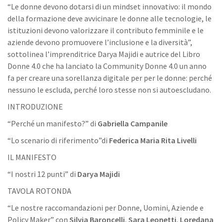
“Le donne devono dotarsi di un mindset innovativo: il mondo
della formazione deve avvicinare le donne alle tecnologie, le
istituzioni devono valorizzare il contributo femminile e le
aziende devono promuovere l’inclusione e la diversità”,
sottolinea l’imprenditrice Darya Majidi e autrice del Libro
Donne 4.0 che ha lanciato la Community Donne 4.0 un anno
fa per creare una sorellanza digitale per per le donne: perché
nessuno le escluda, perché loro stesse non si autoescludano.
INTRODUZIONE
“Perché un manifesto?” di
Gabriella Campanile
“Lo scenario di riferimento”di
Federica Maria Rita Livelli
IL MANIFESTO
“I nostri 12 punti” di
Darya Majidi
TAVOLA ROTONDA
“Le nostre raccomandazioni per Donne, Uomini, Aziende e
Policy Maker” con
Silvia Baroncelli
,
Sara Leonetti
,
Loredana