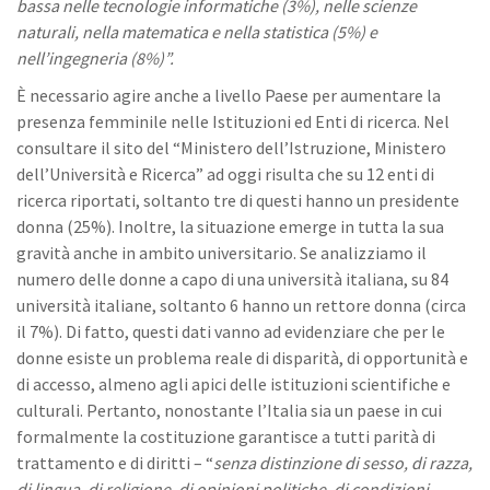
bassa nelle tecnologie informatiche (3%), nelle scienze
naturali, nella matematica e nella statistica (5%) e
nell’ingegneria (8%)”.
È necessario agire anche a livello Paese per aumentare la
presenza femminile nelle Istituzioni ed Enti di ricerca. Nel
consultare il sito del “Ministero dell’Istruzione, Ministero
dell’Università e Ricerca” ad oggi risulta che su 12 enti di
ricerca riportati, soltanto tre di questi hanno un presidente
donna (25%). Inoltre, la situazione emerge in tutta la sua
gravità anche in ambito universitario. Se analizziamo il
numero delle donne a capo di una università italiana, su 84
università italiane, soltanto 6 hanno un rettore donna (circa
il 7%). Di fatto, questi dati vanno ad evidenziare che per le
donne esiste un problema reale di disparità, di opportunità e
di accesso, almeno agli apici delle istituzioni scientifiche e
culturali. Pertanto, nonostante l’Italia sia un paese in cui
formalmente la costituzione garantisce a tutti parità di
trattamento e di diritti – “
senza distinzione di sesso, di razza,
di lingua, di religione, di opinioni politiche, di condizioni