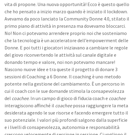
vita di propone. Una nuova opportunità! Ecco è questo quello
che ho pensato a inizio marzo quando è iniziato il lockdown.
Avevamo da poco lanciato la Community Donne 4.0, stilato il
primo piano di attività in presenza ma dovevamo bloccarci.
No! Non ci potevamo arrendere proprio noi che sosteniamo
che la tecnologia è un acceleratore dell’empowerment delle
Donne. E poi tutti i giocatori iniziavano a cambiare le regole
del giovo riconvertendo le attività sul canale digitale e
donando tempo e valore, noi non potevamo mancare!
Nascono nuove idee e tra queste il progetto di donare 3
sessioni di Coaching a 6 Donne. Il coaching è uno metodo
potente nella gestione del cambiamento. È un percorso in
cui il coach con le sue domande stimola la consapevolezza
del
coachee
. In un campo di gioco di fiducia coach e
coachee
interagiscono affinché il
coachee
possa raggiungere la meta
desiderata agendo le sue risorse e facendo emergere tutto il
suo potenziale. I valori più profondi salgono dalla superficie
e i livelli di consapevolezza, autonomia e responsabilità
crescono velocemente di sessione in sessione. Ci vogliono il