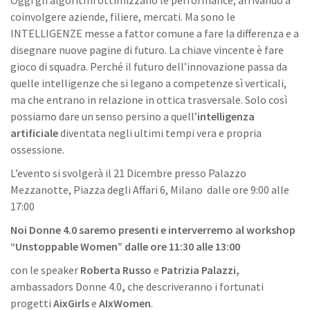
Oggi gli algoritmi ottimizzano le performance, arrivando a
coinvolgere aziende, filiere, mercati. Ma sono le
INTELLIGENZE messe a fattor comune a fare la differenza e a
disegnare nuove pagine di futuro. La chiave vincente è fare
gioco di squadra. Perché il futuro dell’innovazione passa da
quelle intelligenze che si legano a competenze sì verticali,
ma che entrano in relazione in ottica trasversale. Solo così
possiamo dare un senso persino a quell’
intelligenza
artificiale
diventata negli ultimi tempi vera e propria
ossessione.
L’evento si svolgerà il 21 Dicembre presso Palazzo
Mezzanotte, Piazza degli Affari 6, Milano dalle ore 9:00 alle
17:00
Noi Donne 4.0 saremo presenti e interverremo al workshop
“Unstoppable Women” dalle ore 11:30 alle 13:00
con le speaker
Roberta Russo
e
Patrizia Palazzi,
ambassadors Donne 4.0
,
che descriveranno i fortunati
progetti
AixGirls
e
AIxWomen
.