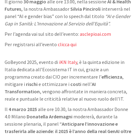
Il giorno
30 maggio
alle ore 13.00, nella sessione
AI & Health
Futures,
la nostra Ambassador
Silvia Pinciroli
interverrà nel
panel “AI e gender bias” con lo speech dal titolo
“AI e Gender
Gap in Sanità: L’Innovazione al Servizio dell’Equità”.
Per l’agenda vai sul sito dell’evento:
asclepioai.com
Per registrarsi all’evento
clicca qui
GoBeyond 2025, evento di
iKN Italy
, è la quinta edizione in
Italia dedicata all’Ecosistema IT in cui, grazie a un
programma creato dai CIO per incrementare l’
efficienza
,
mitigare i
rischi
e ottimizzare i
costi
nell’
AI
Transformation,
vengono affrontate in maniera concreta,
reale e puntuale le criticità relative al nuovo ruolo dell’IT.
Il
4 marzo 2025
alle ore 10.30, la nostra Ambassador Donne
4.0 Milano
Donatella Ardemagni
modererà, durante la
sessione plenaria, il panel “
Anticipare l’innovazione e
trasferirla alle aziende: il 2025 è l’anno della real GenAI oltre