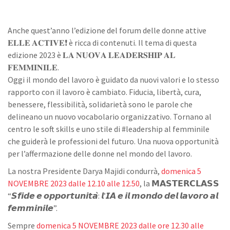
Anche quest’anno l’edizione del forum delle donne attive
𝐄𝐋𝐋𝐄 𝐀𝐂𝐓𝐈𝐕𝐄❗ è ricca di contenuti. Il tema di questa
edizione 2023 è 𝐋𝐀 𝐍𝐔𝐎𝐕𝐀 𝐋𝐄𝐀𝐃𝐄𝐑𝐒𝐇𝐈𝐏 𝐀𝐋
𝐅𝐄𝐌𝐌𝐈𝐍𝐈𝐋𝐄.
Oggi il mondo del lavoro è guidato da nuovi valori e lo stesso
rapporto con il lavoro è cambiato. Fiducia, libertà, cura,
benessere, flessibilità, solidarietà sono le parole che
delineano un nuovo vocabolario organizzativo. Tornano al
centro le soft skills e uno stile di #leadership al femminile
che guiderà le professioni del futuro. Una nuova opportunità
per l’affermazione delle donne nel mondo del lavoro.
La nostra Presidente Darya Majidi condurrà,
domenica 5
NOVEMBRE 2023 dalle 12.10 alle 12.50
, la 𝗠𝗔𝗦𝗧𝗘𝗥𝗖𝗟𝗔𝗦𝗦
“𝙎𝙛𝙞𝙙𝙚 𝙚 𝙤𝙥𝙥𝙤𝙧𝙩𝙪𝙣𝙞𝙩𝙖̀: 𝙡’𝙄𝘼 𝙚 𝙞𝙡 𝙢𝙤𝙣𝙙𝙤 𝙙𝙚𝙡 𝙡𝙖𝙫𝙤𝙧𝙤 𝙖𝙡
𝙛𝙚𝙢𝙢𝙞𝙣𝙞𝙡𝙚”.
Sempre
domenica 5 NOVEMBRE 2023 dalle ore 12.30 alle