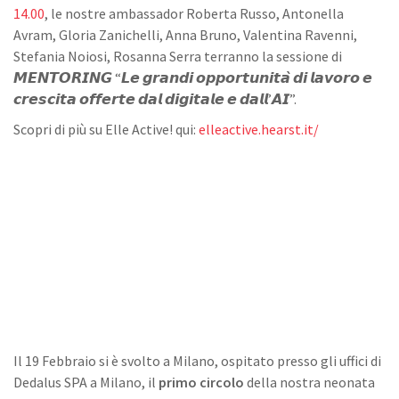
14.00
, le nostre ambassador Roberta Russo, Antonella
Avram, Gloria Zanichelli, Anna Bruno, Valentina Ravenni,
Stefania Noiosi, Rosanna Serra terranno la sessione di
𝙈𝙀𝙉𝙏𝙊𝙍𝙄𝙉𝙂 “𝙇𝙚 𝙜𝙧𝙖𝙣𝙙𝙞 𝙤𝙥𝙥𝙤𝙧𝙩𝙪𝙣𝙞𝙩𝙖̀ 𝙙𝙞 𝙡𝙖𝙫𝙤𝙧𝙤 𝙚
𝙘𝙧𝙚𝙨𝙘𝙞𝙩𝙖 𝙤𝙛𝙛𝙚𝙧𝙩𝙚 𝙙𝙖𝙡 𝙙𝙞𝙜𝙞𝙩𝙖𝙡𝙚 𝙚 𝙙𝙖𝙡𝙡’𝘼𝙄”.
Scopri di più su Elle Active! qui:
elleactive.hearst.it/
Il 19 Febbraio si è svolto a Milano, ospitato presso gli uffici di
Dedalus SPA a Milano, il
primo circolo
della nostra neonata