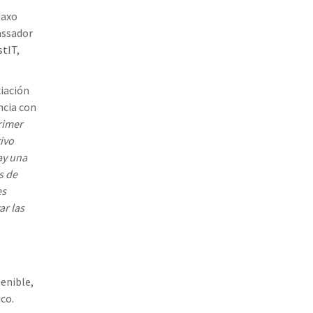
Daxo
assador
stIT,
ciación
ncia con
rimer
ivo
ay una
s de
es
ar las
enible,
co.