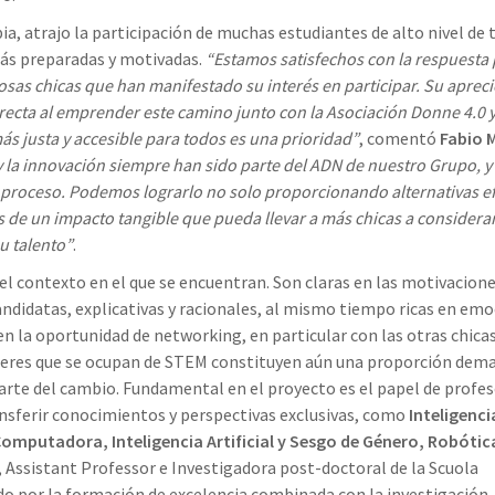
pia, atrajo la participación de muchas estudiantes de alto nivel de 
 más preparadas y motivadas.
“Estamos satisfechos con la respuesta 
osas chicas que han manifestado su interés en participar. Su apreci
ecta al emprender este camino junto con la Asociación Donne 4.0 
ás justa y accesible para todos es una prioridad”
, comentó
Fabio M
y la innovación siempre han sido parte del ADN de nuestro Grupo, 
proceso. Podemos lograrlo no solo proporcionando alternativas ef
s de un impacto tangible que pueda llevar a más chicas a considerar
u talento”
.
l contexto en el que se encuentran. Son claras en las motivacion
ndidatas, explicativas y racionales, al mismo tiempo ricas en emo
 en la oportunidad de networking, en particular con las otras chica
mujeres que se ocupan de STEM constituyen aún una proporción dem
arte del cambio. Fundamental en el proyecto es el papel de profes
nsferir conocimientos y perspectivas exclusivas, como
Inteligenci
Computadora, Inteligencia Artificial y Sesgo de Género, Robótic
, Assistant Professor e Investigadora post-doctoral de la Scuola
do por la formación de excelencia combinada con la investigación