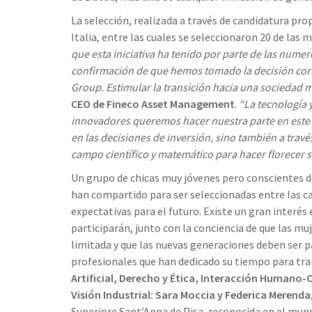
La selección, realizada a través de candidatura pro
Italia, entre las cuales se seleccionaron 20 de las
que esta iniciativa ha tenido por parte de las numer
confirmación de que hemos tomado la decisión corr
Group. Estimular la transición hacia una sociedad m
CEO de Fineco Asset Management
.
“La tecnología 
innovadores queremos hacer nuestra parte en este 
en las decisiones de inversión, sino también a travé
campo científico y matemático para hacer florecer s
Un grupo de chicas muy jóvenes pero conscientes de
han compartido para ser seleccionadas entre las ca
expectativas para el futuro. Existe un gran interés
participarán, junto con la conciencia de que las 
limitada y que las nuevas generaciones deben ser p
profesionales que han dedicado su tiempo para tra
Artificial, Derecho y Ética, Interacción Humano-
Visión Industrial: Sara Moccia y Federica Merenda
Superiore Sant’Anna de Pisa, reconocida en el mun