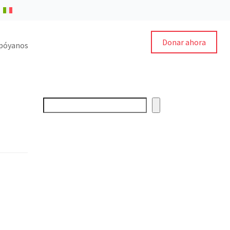
Donar ahora
póyanos
Buscar