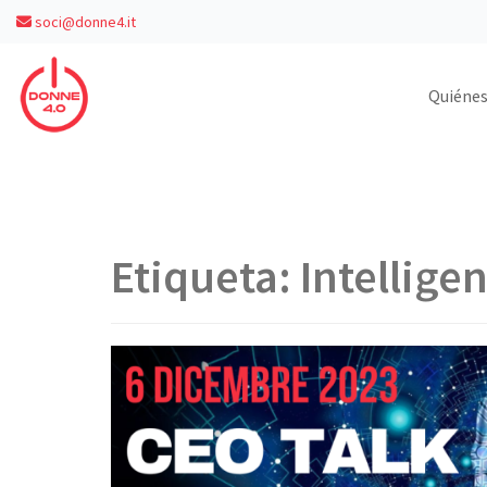
soci@donne4.it
Quiéne
Etiqueta:
Intelligen