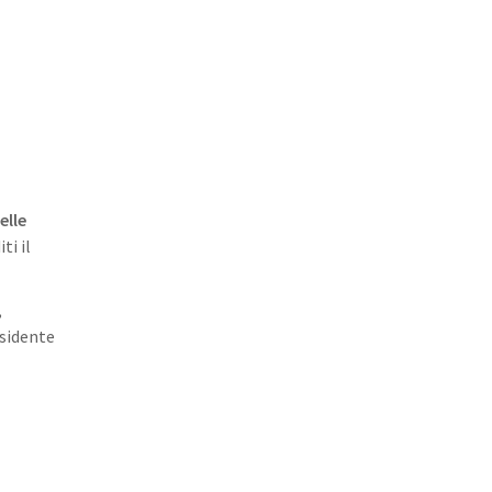
elle
ti il
,
esidente