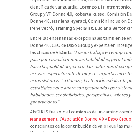
científica de vanguardia,
Lorenzo Di Pietrantonio
,
Group y VP Donne 4.0,
Roberta Russo
, Comisión D
Donne 4.0,
Marilena Hyeraci
, Comisión Inclusión D
Irene Vetrò
, Training Specialist,
Luciana Bertoncin
Entre las enseñanzas excepcionales también se e
Donne 4.0, CEO de Daxo Group y experta en inteligen
las chicas de AIxGirls.
“Fue un trabajo en equipo inc
paso para transferir nuevas habilidades, pero tamb
hacia la igualdad de género. Los datos nos dicen que 
escasez especialmente de mujeres expertas en esto
estos sistemas. La finanza, la atención médica, la p
estratégicos que ahora son gestionados por sistemas d
habilidades, sensibilidades, perspectivas, valores y
generaciones”
.
AIxGIRLS fue solo el comienzo de un camino comú
Management
, l’
Asociación Donne 4.0
y
Daxo Group
conscientes de la contribución de valor que las mu