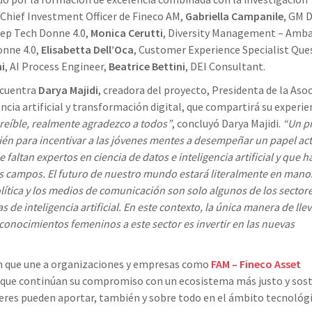
 Chief Investment Officer de Fineco AM,
Gabriella Campanile
, GM 
eep Tech Donne 4.0,
Monica Cerutti
, Diversity Management – Amb
onne 4.0,
Elisabetta Dell’Oca
, Customer Experience Specialist Que
i
, AI Process Engineer,
Beatrice Bettini
, DEI Consultant.
ncuentra
Darya Majidi
, creadora del proyecto, Presidenta de la Aso
cia artificial y transformación digital, que compartirá su experie
reíble, realmente agradezco a todos”
, concluyó Darya Majidi.
“Un p
ién para incentivar a las jóvenes mentes a desempeñar un papel act
faltan expertos en ciencia de datos e inteligencia artificial y que h
s campos. El futuro de nuestro mundo estará literalmente en mano
olítica y los medios de comunicación son solo algunos de los sector
e inteligencia artificial. En este contexto, la única manera de llev
 conocimientos femeninos a este sector es invertir en las nuevas
n que une a organizaciones y empresas como
FAM – Fineco Asset
que continúan su compromiso con un ecosistema más justo y sost
jeres pueden aportar, también y sobre todo en el ámbito tecnológi