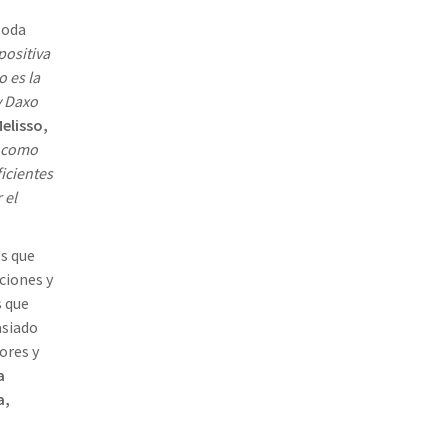
toda
positiva
o es la
y Daxo
elisso,
y como
icientes
 el
es que
ciones y
s que
asiado
ores y
a
a,