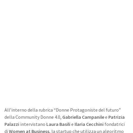
All’interno della rubrica “Donne Protagoniste del futuro”
della Community Donne 4.0,
Gabriella Campanile
e
Patrizia
Palazzi
intervistano
Laura Basili
e
Ilaria Cecchini
fondatrici
di
Women at Business
, la startup che utilizza un algoritmo