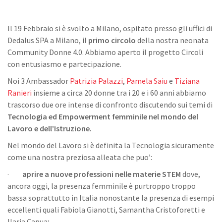
Il 19 Febbraio si è svolto a Milano, ospitato presso gli uffici di
Dedalus SPA a Milano, il
primo circolo
della nostra neonata
Community Donne 4.0. Abbiamo aperto il progetto Circoli
con entusiasmo e partecipazione.
Noi 3 Ambassador
Patrizia Palazzi
,
Pamela Saiu
e
Tiziana
Ranieri
insieme a circa 20 donne tra i 20 e i 60 anni abbiamo
trascorso due ore intense di confronto discutendo sui temi di
Tecnologia ed Empowerment femminile nel mondo del
Lavoro e dell’Istruzione.
Nel mondo del Lavoro si è definita la Tecnologia sicuramente
come una nostra preziosa alleata che puo’:
·
aprire a nuove professioni nelle materie STEM
dove,
ancora oggi, la presenza femminile è purtroppo troppo
bassa soprattutto in Italia nonostante la presenza di esempi
eccellenti quali Fabiola Gianotti, Samantha Cristoforetti e
Ilaria Capua;