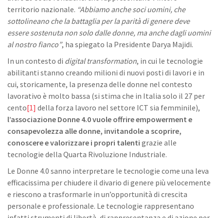
territorio nazionale.
“Abbiamo anche soci uomini, che
sottolineano che la battaglia per la parità di genere deve
essere sostenuta non solo dalle donne, ma anche dagli uomini
al nostro fianco”
, ha spiegato la Presidente Darya Majidi.
In un contesto di
digital transformation
, in cui le tecnologie
abilitanti stanno creando milioni di nuovi posti di lavori e in
cui, storicamente, la presenza delle donne nel contesto
lavorativo è molto bassa (si stima che in Italia solo il 27 per
cento
[1]
della forza lavoro nel settore ICT sia femminile),
l’associazione Donne 4.0 vuole offrire empowerment e
consapevolezza alle donne, invitandole a scoprire,
conoscere e valorizzare i propri talenti
grazie alle
tecnologie della Quarta Rivoluzione Industriale.
Le Donne 4.0 sanno interpretare le tecnologie come una leva
efficacissima per chiudere il divario di genere più velocemente
e riescono a trasformarle in un’opportunità di crescita
personale e professionale. Le tecnologie rappresentano
infatti strumenti di libertà, di rappresentanza e di azione per