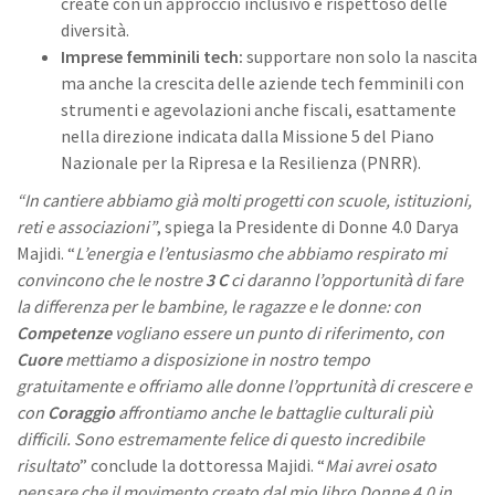
create con un approccio inclusivo e rispettoso delle
diversità.
Imprese femminili tech:
supportare non solo la nascita
ma anche la crescita delle aziende tech femminili con
strumenti e agevolazioni anche fiscali, esattamente
nella direzione indicata dalla Missione 5 del Piano
Nazionale per la Ripresa e la Resilienza (PNRR).
“In cantiere abbiamo già molti progetti con scuole, istituzioni,
reti e associazioni”
, spiega la Presidente di Donne 4.0 Darya
Majidi. “
L’energia e l’entusiasmo che abbiamo respirato mi
convincono che le nostre
3 C
ci daranno l’opportunità di fare
la differenza per le bambine, le ragazze e le donne: con
Competenze
vogliano essere un punto di riferimento, con
Cuore
mettiamo a disposizione in nostro tempo
gratuitamente e offriamo alle donne l’opprtunità di crescere e
con
Coraggio
affrontiamo anche le battaglie culturali più
difficili. Sono estremamente felice di questo incredibile
risultato
” conclude la dottoressa Majidi. “
Mai avrei osato
pensare che il movimento creato dal mio libro
Donne 4.0
in