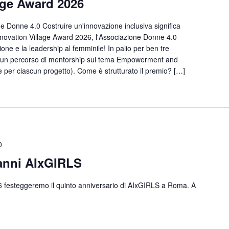
age Award 2026
 Donne 4.0 Costruire un'innovazione inclusiva significa
'Innovation Village Award 2026, l'Associazione Donne 4.0
ione e la leadership al femminile! In palio per ben tre
i: un percorso di mentorship sul tema Empowerment and
per ciascun progetto). Come è strutturato il premio? […]
0
 anni AIxGIRLS
6 festeggeremo il quinto anniversario di AIxGIRLS a Roma. A