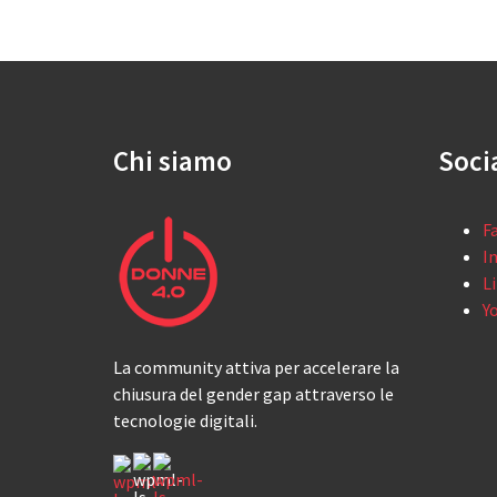
Chi siamo
Soci
F
I
L
Y
La community attiva per accelerare la
chiusura del gender gap attraverso le
tecnologie digitali.