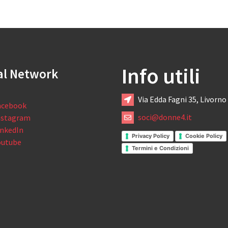
Info utili
al Network
Via Edda Fagni 35, Livorno
acebook
soci@donne4.it
nstagram
inkedIn
Privacy Policy
Cookie Policy
outube
Termini e Condizioni