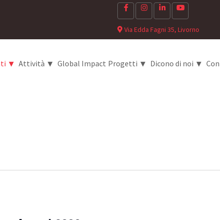
Via Edda Fagni 35, Livorno
▾
▾
▾
▾
ti
Attività
Global Impact
Progetti
Dicono di noi
Con