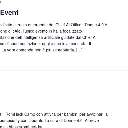
0
 Event
edicato al ruolo emergente del Chief AI Officer. Donne 4.0 è
one di cAIo, l’unico evento in Italia focalizzato
zione dell’intelligenza artificiale guidate dal Chief AI
fase di sperimentazione: oggi è una leva concreta di
. La vera domanda non è più se adottarla, […]
p
 il RomHack Camp con attività per bambini per avvicinarli al
ybersecurity con laboratori a cura di Donne 4.0. A breve
 su https://romhack.io/