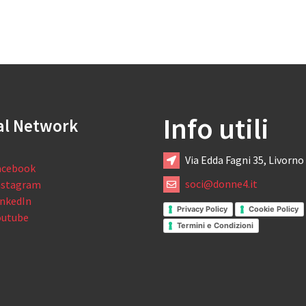
Info utili
al Network
Via Edda Fagni 35, Livorno
acebook
soci@donne4.it
nstagram
inkedIn
Privacy Policy
Cookie Policy
outube
Termini e Condizioni