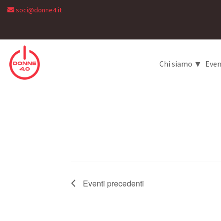
soci@donne4.it
▾
Chi siamo
Even
Eventi
precedenti