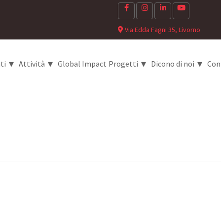
Via Edda Fagni 35, Livorno
▾
▾
▾
▾
ti
Attività
Global Impact
Progetti
Dicono di noi
Con