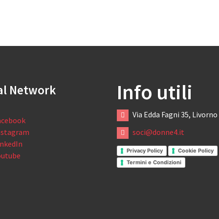
Info utili
al Network
Via Edda Fagni 35, Livorno
acebook
nstagram
soci@donne4.it
inkedIn
Privacy Policy
Cookie Policy
outube
Termini e Condizioni