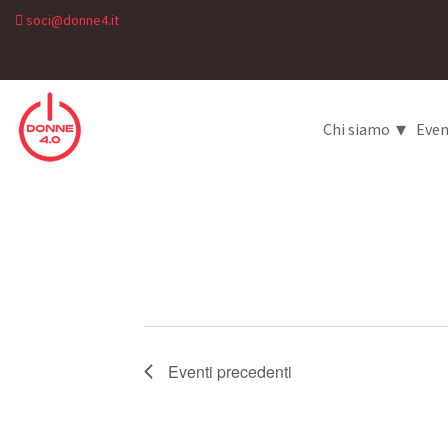
soci@donne4.it
▾
Chi siamo
Even
Eventi
precedenti