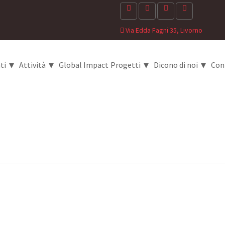
Via Edda Fagni 35, Livorno
▾
▾
▾
▾
ti
Attività
Global Impact
Progetti
Dicono di noi
Con