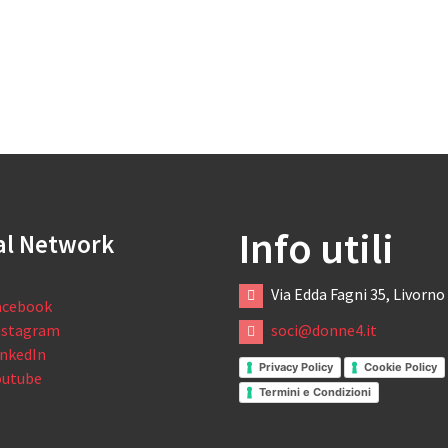
Info utili
al Network
Via Edda Fagni 35, Livorno
acebook
nstagram
soci@donne4.it
inkedIn
Privacy Policy
Cookie Policy
outube
Termini e Condizioni