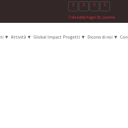
Via Edda Fagni 35, Livorno
▾
▾
▾
▾
ti
Attività
Global Impact
Progetti
Dicono di noi
Con