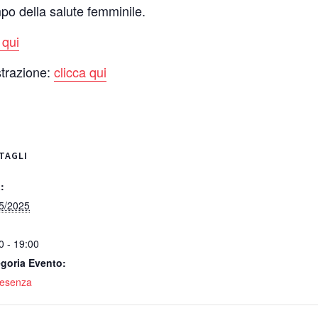
ampo della salute femminile.
 qui
strazione:
clicca qui
TAGLI
:
5/2025
0 - 19:00
goria Evento:
resenza