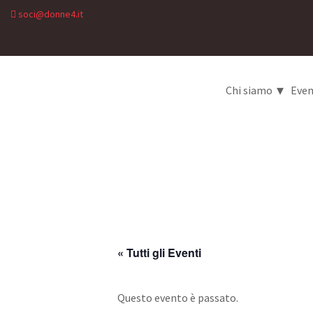
soci@donne4.it
▾
Chi siamo
Even
« Tutti gli Eventi
Questo evento è passato.