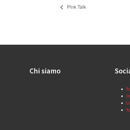
Pink Talk
Chi siamo
Soci
F
I
L
Y