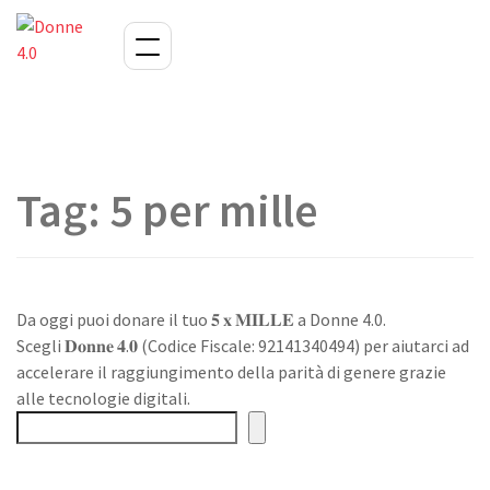
Tag:
5 per mille
Da oggi puoi donare il tuo 𝟓 𝐱 𝐌𝐈𝐋𝐋𝐄 a Donne 4.0.
Scegli 𝐃𝐨𝐧𝐧𝐞 𝟒.𝟎 (Codice Fiscale: 92141340494) per aiutarci ad
accelerare il raggiungimento della parità di genere grazie
alle tecnologie digitali.
Cerca