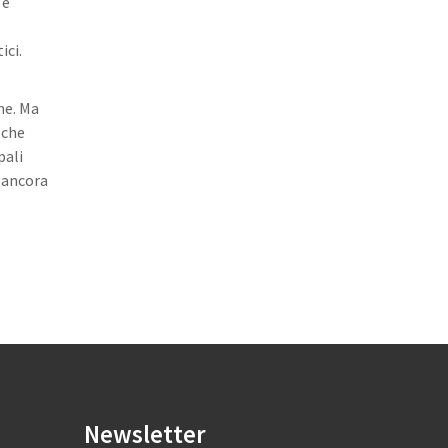
 e
ici.
ne. Ma
oche
pali
a ancora
Newsletter