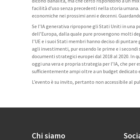
dicono banalità, ma che certo rispondono a un mix di
facilità d’uso senza precedenti nella storia umana. I
economiche nei prossimi anni e decenni. Guardando a
Se l’IA generativa ripropone gli Stati Uniti in una 
dell’Europa, dalla quale pure provengono molti degl
l’UE e i suoi Stati membri hanno deciso di puntare 
agli investimenti, pur essendo le prime e i second
documenti strategici europei dal 2018 al 2020. In qu
oggi una vera e propria strategia per l’IA, che per
sufficientemente ampi oltre a un budget dedicato e 
L’evento è su invito, pertanto non accessibile al pu
Chi siamo
Soci