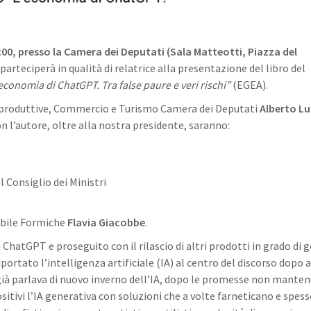
:00, presso la Camera dei Deputati (Sala Matteotti, Piazza del
parteciperà in qualità di relatrice alla presentazione del libro del
economia di ChatGPT. Tra false paure e veri rischi”
(EGEA).
à produttive, Commercio e Turismo Camera dei Deputati
Alberto Lu
on l’autore, oltre alla nostra presidente, saranno:
l Consiglio dei Ministri
abile Formiche
Flavia Giacobbe
.
ChatGPT e proseguito con il rilascio di altri prodotti in grado di 
iportato l’intelligenza artificiale (IA) al centro del discorso dopo 
ià parlava di nuovo inverno dell’IA, dopo le promesse non mante
ositivi l’IA generativa con soluzioni che a volte farneticano e spes