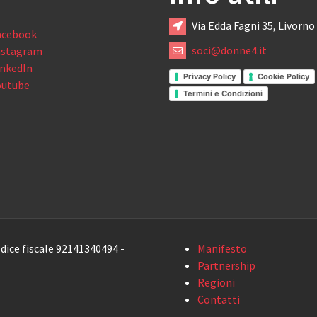
Via Edda Fagni 35, Livorno
acebook
soci@donne4.it
nstagram
inkedIn
Privacy Policy
Cookie Policy
outube
Termini e Condizioni
dice fiscale 92141340494 -
Manifesto
Partnership
Regioni
Contatti