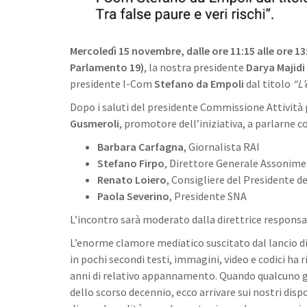
Mercoledì 15 novembre, dalle ore 11:15 alle ore 13
Parlamento 19)
, la nostra presidente
Darya Majidi
presidente I-Com
Stefano da Empoli
dal titolo
“L’
Dopo i saluti del presidente Commissione Attivit
Gusmeroli
, promotore dell’iniziativa, a parlarne c
Barbara Carfagna
, Giornalista RAI
Stefano Firpo
, Direttore Generale Assonime
Renato Loiero
, Consigliere del Presidente de
Paola Severino
, Presidente SNA
L’incontro sarà moderato dalla direttrice respons
L’enorme clamore mediatico suscitato dal lancio di 
in pochi secondi testi, immagini, video e codici ha r
anni di relativo appannamento. Quando qualcuno g
dello scorso decennio, ecco arrivare sui nostri disp