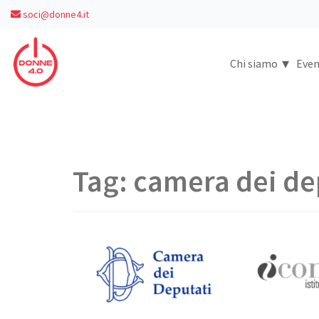
soci@donne4.it
▾
Chi siamo
Even
Tag:
camera dei de