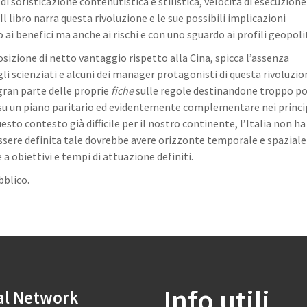
 sofisticazione contenutistica e stilistica, velocità di esecuzione
l libro narra questa rivoluzione e le sue possibili implicazioni
i benefici ma anche ai rischi e con uno sguardo ai profili geopolit
posizione di netto vantaggio rispetto alla Cina, spicca l’assenza
i scienziati e alcuni dei manager protagonisti di questa rivoluzio
gran parte delle proprie
fiche
sulle regole destinandone troppo p
i su un piano paritario ed evidentemente complementare nei princi
esto contesto già difficile per il nostro continente, l’Italia non h
 essere definita tale dovrebbe avere orizzonte temporale e spaziale
a obiettivi e tempi di attuazione definiti.
bblico.
Info utili
al Network