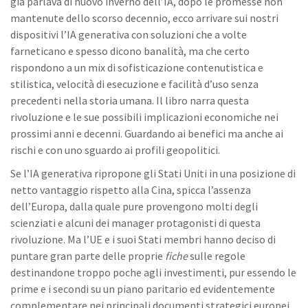
già parlava di nuovo inverno dell’IA, dopo le promesse non
mantenute dello scorso decennio, ecco arrivare sui nostri
dispositivi l’IA generativa con soluzioni che a volte
farneticano e spesso dicono banalità, ma che certo
rispondono a un mix di sofisticazione contenutistica e
stilistica, velocità di esecuzione e facilità d’uso senza
precedenti nella storia umana. Il libro narra questa
rivoluzione e le sue possibili implicazioni economiche nei
prossimi anni e decenni. Guardando ai benefici ma anche ai
rischi e con uno sguardo ai profili geopolitici.
Se l’IA generativa ripropone gli Stati Uniti in una posizione di
netto vantaggio rispetto alla Cina, spicca l’assenza
dell’Europa, dalla quale pure provengono molti degli
scienziati e alcuni dei manager protagonisti di questa
rivoluzione. Ma l’UE e i suoi Stati membri hanno deciso di
puntare gran parte delle proprie
fiche
sulle regole
destinandone troppo poche agli investimenti, pur essendo le
prime e i secondi su un piano paritario ed evidentemente
complementare nei principali documenti strategici europei