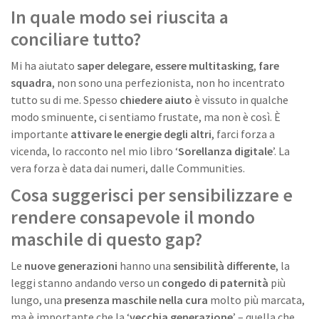
In quale modo sei riuscita a
conciliare tutto?
Mi ha aiutato
saper delegare
,
essere multitasking
,
fare
squadra
, non sono una perfezionista, non ho incentrato
tutto su di me. Spesso
chiedere aiuto
è vissuto in qualche
modo sminuente, ci sentiamo frustate, ma non è così. È
importante
attivare le energie degli altri
, farci forza a
vicenda, lo racconto nel mio libro ‘
Sorellanza digitale
’. La
vera forza è data dai numeri, dalle Communities.
Cosa suggerisci per sensibilizzare e
rendere consapevole il mondo
maschile di questo gap?
Le
nuove generazioni
hanno una
sensibilità differente
, la
leggi stanno andando verso un
congedo di paternità
più
lungo, una
presenza maschile nella cura
molto più marcata,
ma è importante che la ‘
vecchia generazione
’ – quella che