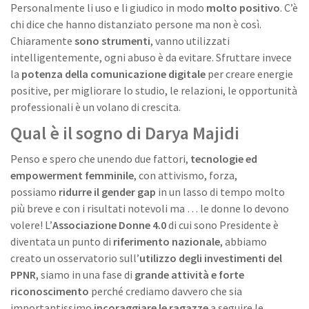
Personalmente li uso e li giudico in modo
molto positivo
. C’è
chi dice che hanno distanziato persone ma non è così.
Chiaramente
sono strumenti
, vanno utilizzati
intelligentemente, ogni abuso è da evitare. Sfruttare invece
la
potenza della comunicazione digitale
per creare energie
positive, per migliorare lo studio, le relazioni, le opportunità
professionali è un volano di crescita.
Qual è il sogno di Darya Majidi
Penso e spero che unendo due fattori,
tecnologie ed
empowerment femminile
, con attivismo, forza,
possiamo
ridurre il gender gap
in un lasso di tempo molto
più breve e con i risultati notevoli ma … le donne lo devono
volere! L’
Associazione Donne 4.0
di cui sono Presidente è
diventata un punto di
riferimento nazionale
, abbiamo
creato un osservatorio sull’
utilizzo degli investimenti del
PPNR
, siamo in una fase di
grande attività e forte
riconoscimento
perché crediamo davvero che sia
importantissimo
incoraggiare le ragazze
a seguire le