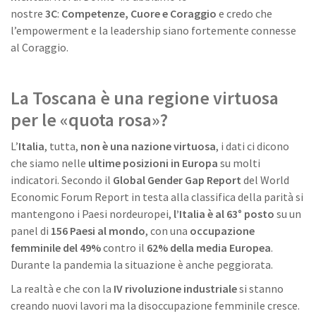
nostre
3C
:
Competenze, Cuore e Coraggio
e credo che
l’empowerment e la leadership siano fortemente connesse
al Coraggio.
La Toscana è una regione virtuosa
per le «quota rosa»?
L’
Italia
, tutta,
non è una nazione virtuosa
, i dati ci dicono
che siamo nelle
ultime posizioni in Europa
su molti
indicatori. Secondo il
Global Gender Gap Report
del World
Economic Forum Report in testa alla classifica della parità si
mantengono i Paesi nordeuropei,
l’Italia è al 63° posto
su un
panel di
156 Paesi al mondo
, con una
occupazione
femminile del 49%
contro il
62% della media Europea
.
Durante la pandemia la situazione è anche peggiorata.
La realtà e che con la
IV rivoluzione industriale
si stanno
creando nuovi lavori ma la disoccupazione femminile cresce.