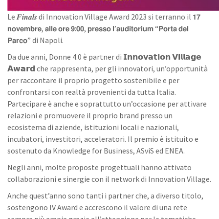
Le 𝑭𝒊𝒏𝒂𝒍𝒔 di Innovation Village Award 2023 si terranno il 𝟭𝟳
𝗻𝗼𝘃𝗲𝗺𝗯𝗿𝗲, 𝗮𝗹𝗹𝗲 𝗼𝗿𝗲 𝟵:𝟬𝟬, 𝗽𝗿𝗲𝘀𝘀𝗼 𝗹’𝗮𝘂𝗱𝗶𝘁𝗼𝗿𝗶𝘂𝗺 “𝗣𝗼𝗿𝘁𝗮 𝗱𝗲𝗹
𝗣𝗮𝗿𝗰𝗼” di Napoli.
Da due anni, Donne 4.0 è partner di 𝗜𝗻𝗻𝗼𝘃𝗮𝘁𝗶𝗼𝗻 𝗩𝗶𝗹𝗹𝗮𝗴𝗲
𝗔𝘄𝗮𝗿𝗱 che rappresenta, per gli innovatori, un’opportunità
per raccontare il proprio progetto sostenibile e per
confrontarsi con realtà provenienti da tutta Italia.
Partecipare è anche e soprattutto un’occasione per attivare
relazioni e promuovere il proprio brand presso un
ecosistema di aziende, istituzioni locali e nazionali,
incubatori, investitori, acceleratori. Il premio è istituito e
sostenuto da Knowledge for Business, ASviS ed ENEA.
Negli anni, molte proposte progettuali hanno attivato
collaborazioni e sinergie con il network di Innovation Village.
Anche quest’anno sono tanti i partner che, a diverso titolo,
sostengono IV Award e accrescono il valore di una rete