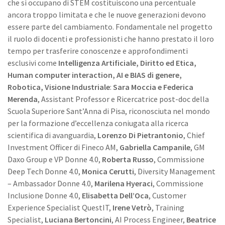
che si occupano di STEM costituiscono una percentuale
ancora troppo limitata e che le nuove generazioni devono
essere parte del cambiamento. Fondamentale nel progetto
il ruolo di docenti e professionisti che hanno prestato il loro
tempo per trasferire conoscenze e approfondimenti
esclusivi come
Intelligenza Artificiale, Diritto ed Etica,
Human computer interaction, AI e BIAS di genere,
Robotica, Visione Industriale
:
Sara Moccia e Federica
Merenda
, Assistant Professor e Ricercatrice post-doc della
Scuola Superiore Sant’Anna di Pisa, riconosciuta nel mondo
per la formazione d’eccellenza coniugata alla ricerca
scientifica di avanguardia,
Lorenzo Di Pietrantonio
, Chief
Investment Officer di Fineco AM,
Gabriella Campanile
, GM
Daxo Group e VP Donne 4.0,
Roberta Russo
, Commissione
Deep Tech Donne 4.0,
Monica Cerutti
, Diversity Management
– Ambassador Donne 4.0,
Marilena Hyeraci
, Commissione
Inclusione Donne 4.0,
Elisabetta Dell’Oca
, Customer
Experience Specialist QuestIT,
Irene Vetrò
, Training
Specialist,
Luciana Bertoncini
, AI Process Engineer,
Beatrice