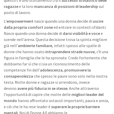
questo c’è uno scollamento tra il
successo scolastico delle
ragazze
e la loro
mancanza di posizioni di leadership
sul
posto di lavoro.
L’
empowerment
nasce quando una donna decide di
uscire
dalla propria comfort zone
ed entrare in contesti sfidanti.
Nasce quando una donna decide di
darsi visibilità e voce
e
scende nell’arena. Questa decisione trova la spinta migliore
già nell’
ambiente familiare
, infatti spesso alle spalle di
donne che hanno osato
intraprendere strade nuove
, c’è una
figura in famiglia che le ha spronate. Credo fortemente che
dobbiamo far sì che ci sia un riconoscimento delle
competenze fin dall’
adolescenza
,
promuovere la
consapevolezza
che spesso le paure sono solo nella nostra
testa. Molte donne e ragazze si arrendono, invece
devono
avere più fiducia in se stesse
. Anche attraverso
l’opportunità di capire che molte delle
migliori leader del
mondo
hanno affrontato ostacoli importanti, paura e ansia,
e ciò che le ha rese leader è
superare le proprie barriere
mentali
. Noi di Donne 4.0 abbiamo le