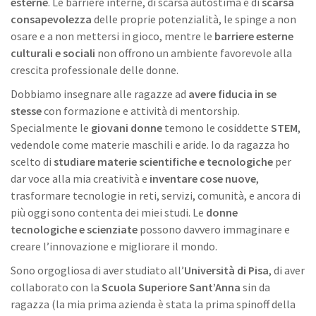
esterne
. Le barriere interne, di scarsa autostima e di
scarsa
consapevolezza
delle proprie potenzialità, le spinge a non
osare e a non mettersi in gioco, mentre le
barriere esterne
culturali e sociali
non offrono un ambiente favorevole alla
crescita professionale delle donne.
Dobbiamo insegnare alle ragazze ad
avere fiducia in se
stesse
con formazione e attività di mentorship.
Specialmente le
giovani donne
temono le cosiddette
STEM
,
vedendole come materie maschili e aride. Io da ragazza ho
scelto di
studiare materie scientifiche e tecnologiche
per
dar voce alla mia creatività e
inventare cose nuove
,
trasformare tecnologie in reti, servizi, comunità, e ancora di
più oggi sono contenta dei miei studi. Le
donne
tecnologiche e scienziate
possono davvero immaginare e
creare l’innovazione e migliorare il mondo.
Sono orgogliosa di aver studiato all’
Università di Pisa
, di aver
collaborato con la
Scuola Superiore Sant’Anna
sin da
ragazza (la mia prima azienda è stata la prima spinoff della