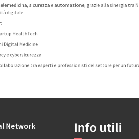
telemedicina
,
sicurezza
e
automazione
, grazie alla sinergia tra
ità digitale.
:
startup HealthTech
i Digital Medicine
acy e cybersicurezza
llaborazione tra esperti e professionisti del settore per un futur
Info utili
al Network