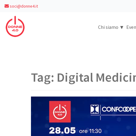
soci@donne4.it
▾
Chi siamo
Even
Tag:
Digital Medici