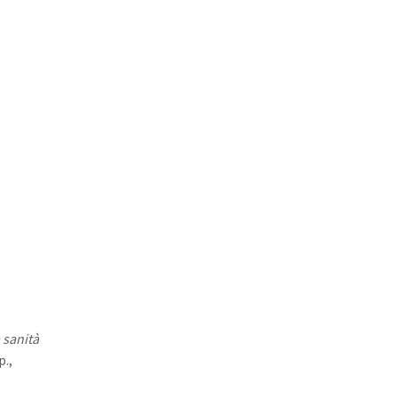
a sanità
.,