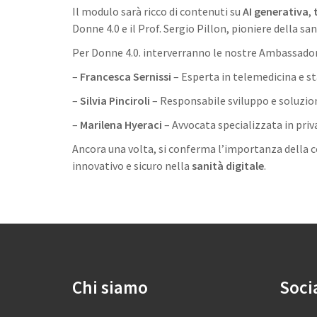
Il modulo sarà ricco di contenuti su
AI generativa
,
Donne 4.0 e il Prof. Sergio Pillon, pioniere della san
Per Donne 4.0. interverranno le nostre Ambassador
–
Francesca Sernissi
– Esperta in telemedicina e 
–
Silvia Pinciroli
– Responsabile sviluppo e soluzion
–
Marilena Hyeraci
– Avvocata specializzata in priv
Ancora una volta, si conferma l’importanza della co
innovativo e sicuro nella
sanità digitale
.
Chi siamo
Soci