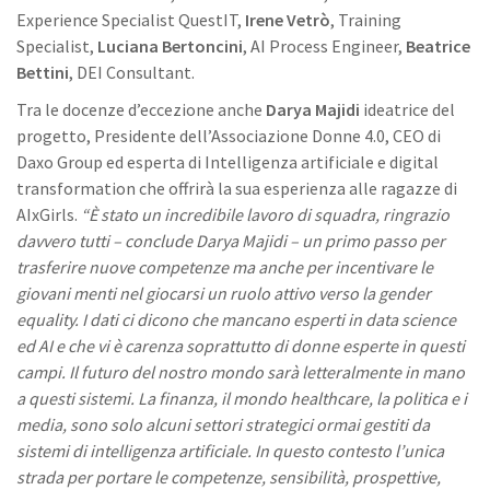
Experience Specialist QuestIT,
Irene Vetrò
, Training
Specialist,
Luciana Bertoncini
, AI Process Engineer,
Beatrice
Bettini
, DEI Consultant.
Tra le docenze d’eccezione anche
Darya Majidi
ideatrice del
progetto, Presidente dell’Associazione Donne 4.0, CEO di
Daxo Group ed esperta di Intelligenza artificiale e digital
transformation che offrirà la sua esperienza alle ragazze di
AIxGirls.
“È stato un incredibile lavoro di squadra, ringrazio
davvero tutti – conclude Darya Majidi – un primo passo per
trasferire nuove competenze ma anche per incentivare le
giovani menti nel giocarsi un ruolo attivo verso la gender
equality. I dati ci dicono che mancano esperti in data science
ed AI e che vi è carenza soprattutto di donne esperte in questi
campi. Il futuro del nostro mondo sarà letteralmente in mano
a questi sistemi. La finanza, il mondo healthcare, la politica e i
media, sono solo alcuni settori strategici ormai gestiti da
sistemi di intelligenza artificiale. In questo contesto l’unica
strada per portare le competenze, sensibilità, prospettive,