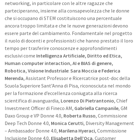
networking, in particolare con le altre ragazze che
parteciperanno, insieme alla consapevolezza che le donne
che si occupano di STEM costituiscono una percentuale
ancora troppo limitata e che le nuove generazioni devono
essere parte del cambiamento. Fondamentale nel progetto
il ruolo di docenti e professionisti che hanno prestato il loro
tempo per trasferire conoscenze e approfondimenti
esclusivi come
Intelligenza Artificiale, Diritto ed Etica,
Human computer interaction, AI e BIAS di genere,
Robotica, Visione Industriale
:
Sara Moccia e Federica
Merenda
, Assistant Professor e Ricercatrice post-doc della
Scuola Superiore Sant’Anna di Pisa, riconosciuta nel mondo
per la formazione d’eccellenza coniugata alla ricerca
scientifica di avanguardia,
Lorenzo Di Pietrantonio
, Chief
Investment Officer di Fineco AM,
Gabriella Campanile
, GM
Daxo Group e VP Donne 4.0,
Roberta Russo
, Commissione
Deep Tech Donne 4.0,
Monica Cerutti
, Diversity Management
– Ambassador Donne 4.0,
Marilena Hyeraci
, Commissione
Inclusione Donne 4.0,
Elisabetta Dell’Oca
, Customer