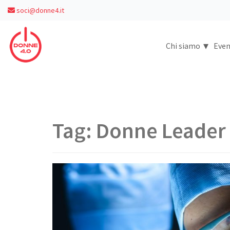
soci@donne4.it
▾
Chi siamo
Even
Tag:
Donne Leader 