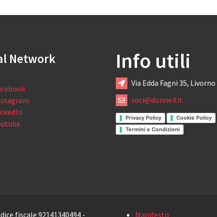
Info utili
al Network
Via Edda Fagni 35, Livorno
acebook
soci@donne4.it
nstagram
inkedIn
Privacy Policy
Cookie Policy
outube
Termini e Condizioni
dice fiscale 92141340494 -
Manifesto