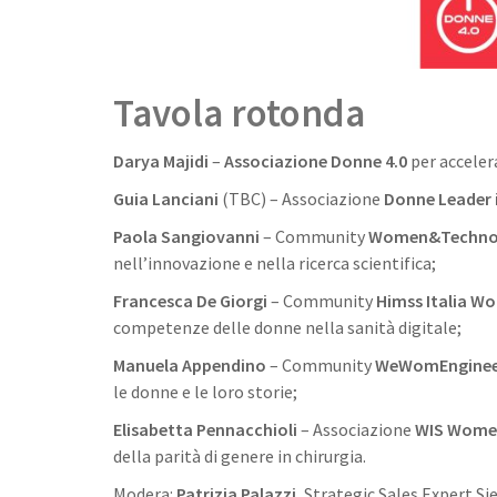
Tavola rotonda
Darya Majidi
–
Associazione Donne 4.0
per acceler
Guia Lanciani
(TBC) – Associazione
Donne Leader 
Paola Sangiovanni
– Community
Women&Technol
nell’innovazione e nella ricerca scientifica;
Francesca De Giorgi
– Community
Himss Italia W
competenze delle donne nella sanità digitale;
Manuela Appendino
– Community
WeWomEnginee
le donne e le loro storie;
Elisabetta Pennacchioli
– Associazione
WIS Women 
della parità di genere in chirurgia.
Modera:
Patrizia Palazzi
, Strategic Sales Expert S