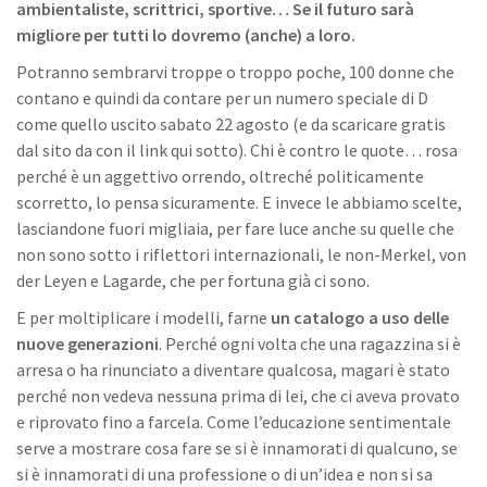
ambientaliste, scrittrici, sportive… Se il futuro sarà
migliore per tutti lo dovremo (anche) a loro.
Potranno sembrarvi troppe o troppo poche, 100 donne che
contano e quindi da contare per un numero speciale di D
come quello uscito sabato 22 agosto (e da scaricare gratis
dal sito da con il link qui sotto). Chi è contro le quote… rosa
perché è un aggettivo orrendo, oltreché politicamente
scorretto, lo pensa sicuramente. E invece le abbiamo scelte,
lasciandone fuori migliaia, per fare luce anche su quelle che
non sono sotto i riflettori internazionali, le non-Merkel, von
der Leyen e Lagarde, che per fortuna già ci sono.
E per moltiplicare i modelli, farne
un catalogo a uso delle
nuove generazioni
. Perché ogni volta che una ragazzina si è
arresa o ha rinunciato a diventare qualcosa, magari è stato
perché non vedeva nessuna prima di lei, che ci aveva provato
e riprovato fino a farcela. Come l’educazione sentimentale
serve a mostrare cosa fare se si è innamorati di qualcuno, se
si è innamorati di una professione o di un’idea e non si sa