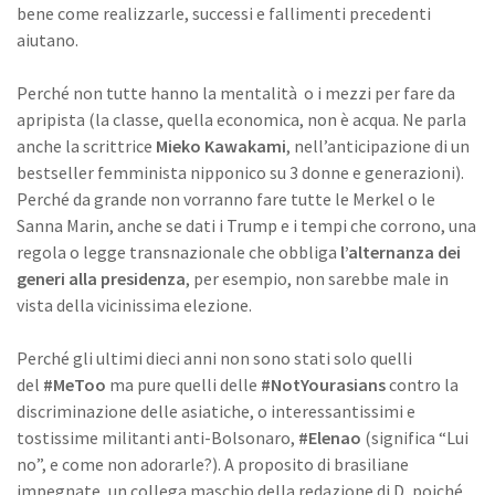
bene come realizzarle, successi e fallimenti precedenti
aiutano.
Perché non tutte hanno la mentalità o i mezzi per fare da
apripista (la classe, quella economica, non è acqua. Ne parla
anche la scrittrice
Mieko Kawakami
, nell’anticipazione di un
bestseller femminista nipponico su 3 donne e generazioni).
Perché da grande non vorranno fare tutte le Merkel o le
Sanna Marin, anche se dati i Trump e i tempi che corrono, una
regola o legge transnazionale che obbliga
l’alternanza dei
generi alla presidenza
, per esempio, non sarebbe male in
vista della vicinissima elezione.
Perché gli ultimi dieci anni non sono stati solo quelli
del
#MeToo
ma pure quelli delle
#NotYourasians
contro la
discriminazione delle asiatiche, o interessantissimi e
tostissime militanti anti-Bolsonaro,
#Elenao
(significa “Lui
no”, e come non adorarle?). A proposito di brasiliane
impegnate, un collega maschio della redazione di D, poiché