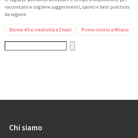
raccontarsi e cogliere suggerimenti, spunti e best practices
da seguire.
Post
Donne 4.0 e creatività a Chieti
Primo circolo a Milano
navigation
Cerca
Chi siamo