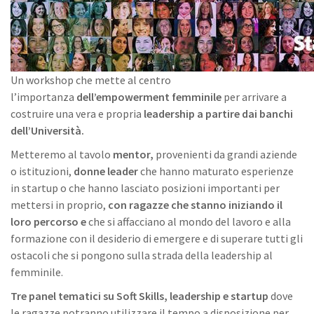
Un workshop che mette al centro
l’importanza
dell’empowerment femminile
per arrivare a
costruire una vera e propria
leadership a partire dai banchi
dell’Università.
Metteremo al tavolo
mentor,
provenienti da grandi aziende
o istituzioni,
donne leader
che hanno maturato esperienze
in startup o che hanno lasciato posizioni importanti per
mettersi in proprio,
con ragazze che stanno iniziando il
loro percorso e
che si affacciano al mondo del lavoro e alla
formazione con il desiderio di emergere e di superare tutti gli
ostacoli che si pongono sulla strada della leadership al
femminile.
Tre panel tematici su Soft Skills, leadership e startup
dove
le ragazze potranno utilizzare il tempo a disposizione per