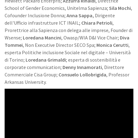
Hewlett Packard Enterpris;
Azzurra Rinaldi
, Direttrice
School of Gender Economics, Unitelma Sapienza;
Sila Mochi
,
Cofounder Inclusione Donna;
Anna Sappa,
Dirigente
dell'Ufficio infrastrutture ICT INAIL
; Chiara Petrioli
,
Prorettrice alla Sapienza con delega alle imprese, Founder di
Wsense;
Loredana Mancini
, Owasp/WIA D&I Vice Chair;
Diva
Tommei
, Non Executive Director SECO Spa;
Monica Cerutti
,
esperta Politiche inclusione Sociale nel digitale – Università
di Torino;
Loredana Grimaldi
; esperta di sostenibilità e
corporate communication;
Denny Innamorati
, Direttore
Commerciale Cisa Group;
Consuelo Lollobrigida
, Professor
Arkansas University.