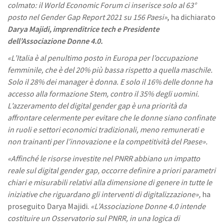
colmato: i
l World Economic Forum
ci inserisce solo al 63°
posto nel
Gender Gap Report 2021
su 156 Paesi»
, ha dichiarato
Darya Majidi, imprenditrice tech e Presidente
dell’Associazione Donne 4.0.
«L’Italia è al
penultimo posto in Europa per l’occupazione
femminile, che è
del 20% più bassa rispetto a quella maschile.
S
olo il 28% dei manager è donna. E solo il 16% delle donne ha
accesso alla formazione Stem, contro il 35% degli uomini.
L’azzeramento del digital gender gap è una priorità da
affrontare celermente per evitare che le donne siano confinate
in ruoli e settori economici tradizionali, meno remunerati e
non trainanti per l’innovazione e la competitività del
Paese».
«
Affinché le risorse investite nel PNRR abbiano un impatto
reale sul digital gender gap, occorre definire a priori parametri
chiari e misurabili relativi alla dimensione di genere in tutte le
iniziative che riguardano gli interventi di digitalizzazione»,
ha
proseguito Darya Majidi.
«L’Associazione Donne 4.0 intende
costituire un Osservatorio sul PNRR, in una logica di