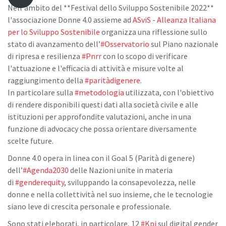
Nell'ambito del **Festival dello Sviluppo Sostenibile 2022**
l'associazione Donne 4.0 assieme ad
ASviS - Alleanza Italiana
per lo Sviluppo Sostenibile
organizza una riflessione sullo
stato di avanzamento dell’
#Osservatorio
sul Piano nazionale
di ripresa e resilienza
#Pnrr
con lo scopo di verificare
l'attuazione e l'efficacia di attività e misure volte al
raggiungimento della
#paritàdigenere
.
In particolare sulla
#metodologia
utilizzata, con l'obiettivo
di rendere disponibili questi dati alla società civile e alle
istituzioni per approfondite valutazioni, anche in una
funzione di advocacy che possa orientare diversamente
scelte future.
Donne 4.0 opera in linea con il Goal 5 (Parità di genere)
dell’
#Agenda2030
delle Nazioni unite in materia
di
#genderequity
, sviluppando la consapevolezza, nelle
donne e nella collettività nel suo insieme, che le tecnologie
siano leve di crescita personale e professionale.
Sono stati eleborati, in particolare, 12
#Kpi
sul digital gender