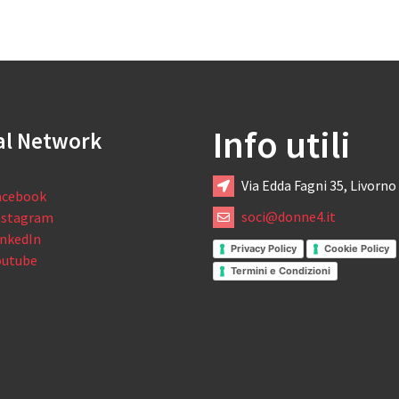
Info utili
al Network
Via Edda Fagni 35, Livorno
acebook
soci@donne4.it
nstagram
inkedIn
Privacy Policy
Cookie Policy
outube
Termini e Condizioni