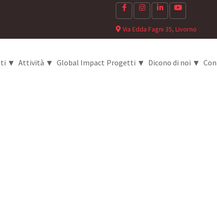
Via Edda Fagni 35, Livorno
▾
▾
▾
▾
ti
Attività
Global Impact
Progetti
Dicono di noi
Con