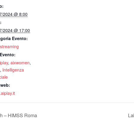
o:
7/2024 @ 8:00
:
7/2024 @ 17:00
goria Evento:
 streaming
Evento:
iplay
,
aixwomen
,
,
Intelligenza
iciale
 web:
aiplay.it
lth – HIMSS Roma
La