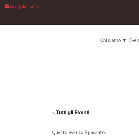
soci@donne4.it
▾
Chi siamo
Even
« Tutti gli Eventi
Questo evento è passato.