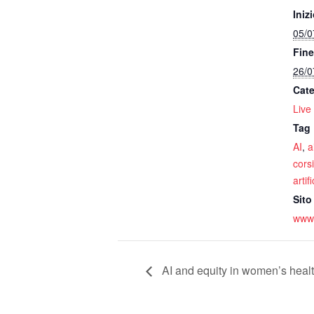
Inizi
05/0
Fine
26/0
Cate
Live
Tag 
AI
,
a
corsi
artif
Sito
www.
AI and equity in women’s hea