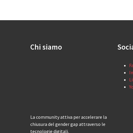
Chi siamo
Soci
F
I
L
Y
La community attiva per accelerare la
chiusura del gender gap attraverso le
tecnologie digitali.