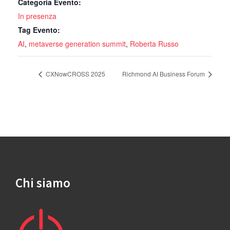
Categoria Evento:
In presenza
Tag Evento:
AI
,
metaverse generation summit
,
Roberta Russo
CXNowCROSS 2025
Richmond AI Business Forum
Chi siamo