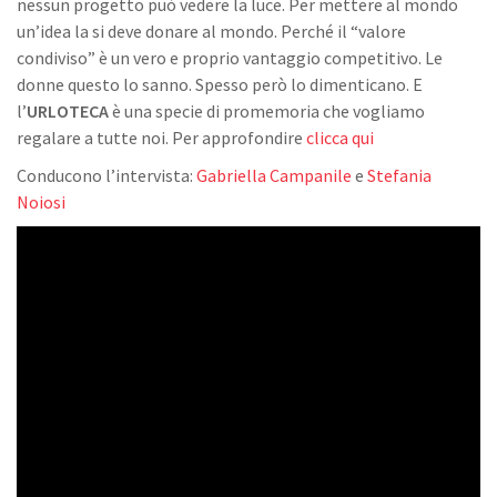
nessun progetto può vedere la luce. Per mettere al mondo
un’idea la si deve donare al mondo. Perché il “valore
condiviso” è un vero e proprio vantaggio competitivo. Le
donne questo lo sanno. Spesso però lo dimenticano. E
l’
URLOTECA
è una specie di promemoria che vogliamo
regalare a tutte noi. Per approfondire
clicca qui
Conducono l’intervista:
Gabriella Campanile
e
Stefania
Noiosi