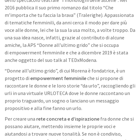
dello spettacolo teatrale “I monologhi delle ascelle”. Nel
2016 pubblica il suo primo romanzo dal titolo “Che
m’importa che tu faccia la brava” (Tralerighe). Appassionata
di tematiche femminili, da anni cerca il modo per dare più
voce alle donne, lei che la sua la usa molto, a volte troppo. Da
una sua idea nasce, infatti, grazie al contributo di alcune
amiche, la APS “Donne all’ultimo grido” che si occupa
di empowerment femminile e che a dicembre 2019 è stata
anche oggetto del suo talk al TEDxModena.
“Donne all’ultimo grido”, di cui Morena è fondatrice, è un
progetto di
empowerment femminile
che si propone di
raccontare le donne e le loro storie “da urlo”, raccogliendo gli
urli in una virtuale URLOTECA dove le donne raccontano un
proprio traguardo, un sogno o lanciano un messaggio
propositivo e alla fine fanno un urlo.
Per creare una
rete concreta e d’ispirazione
fra donne che si
possano aiutare, mettendo insieme le proprie voci e
aiutandosi a trovare nuove tonalità. Se non è condiviso,