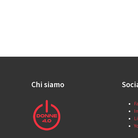
Chi siamo
Soci
F
I
L
Y