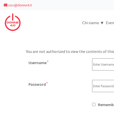
soci@donne4.it
▾
Chi siamo
Even
You are not authorized to view the contents of this
*
Username
*
Password
Remembe