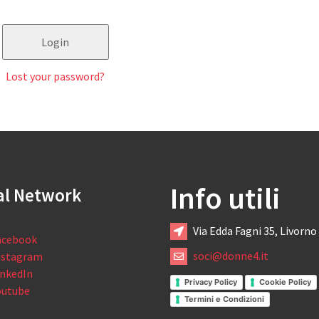
Lost your password?
Info utili
al Network
Via Edda Fagni 35, Livorno
acebook
soci@donne4.it
nstagram
inkedIn
Privacy Policy
Cookie Policy
outube
Termini e Condizioni