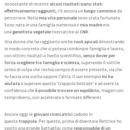
nonostante di recente
alcuni risultati siano stati
effettivamente raggiunti
, c’è ancora un
lungo cammino
da
percorrere. Nella
mia vita personale
sono stata fortunata.
Sono nata in una famiglia numerosa e
mia madre
era
una
genetista vegetale
ricercatrice al
CNR
.
Una donna che ha raggiunto anche
ruoli apicali
dimostrando
in modo concreto che si poteva combinare famiglia e lavoro,
con ottimi risultati a livello scientifico,
senza dover per
forza scegliere tra famiglia e scienza
, superando il sottile
senso di colpa che rischia sempre di essere presente, sia che
tu faccia una scelta oppure l’altra. Il suo esempio
mi ha
aiutata
a superare questa ‘trappola bestiale’ e ad avere la
confidenza che
è possibile trovare un equilibrio
, magari con
tempi diversi, con accelerate e fermate differenti.
Ancora oggi le
giovani ricercatrici
cadono in
questa
trappola
. Per questo, prima di diventare Rettrice ho
svolto una grande battaglia, come
responsabile di un