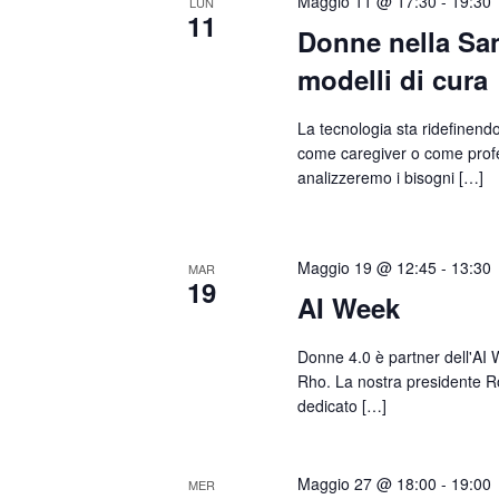
Maggio 11 @ 17:30
-
19:30
LUN
11
Donne nella San
modelli di cura
La tecnologia sta ridefinendo
come caregiver o come profes
analizzeremo i bisogni […]
Maggio 19 @ 12:45
-
13:30
MAR
19
AI Week
Donne 4.0 è partner dell'AI 
Rho. La nostra presidente R
dedicato […]
Maggio 27 @ 18:00
-
19:00
MER