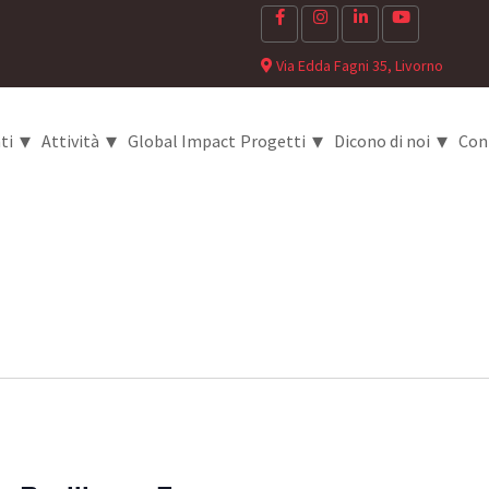
Via Edda Fagni 35, Livorno
▾
▾
▾
▾
ti
Attività
Global Impact
Progetti
Dicono di noi
Con