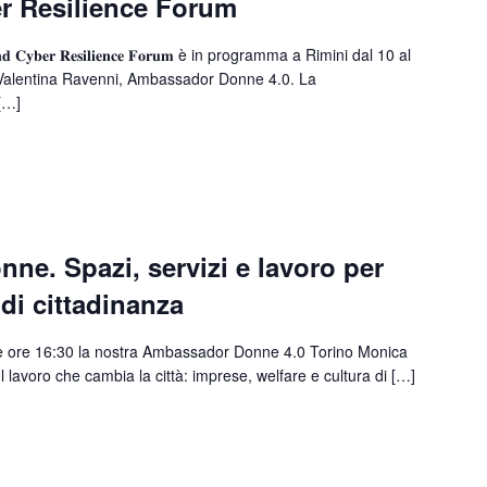
 Resilience Forum
 𝐂𝐲𝐛𝐞𝐫 𝐑𝐞𝐬𝐢𝐥𝐢𝐞𝐧𝐜𝐞 𝐅𝐨𝐫𝐮𝐦 è in programma a Rimini dal 10 al
Valentina Ravenni, Ambassador Donne 4.0. La
[…]
onne. Spazi, servizi e lavoro per
di cittadinanza
le ore 16:30 la nostra Ambassador Donne 4.0 Torino Monica
Il lavoro che cambia la città: imprese, welfare e cultura di […]