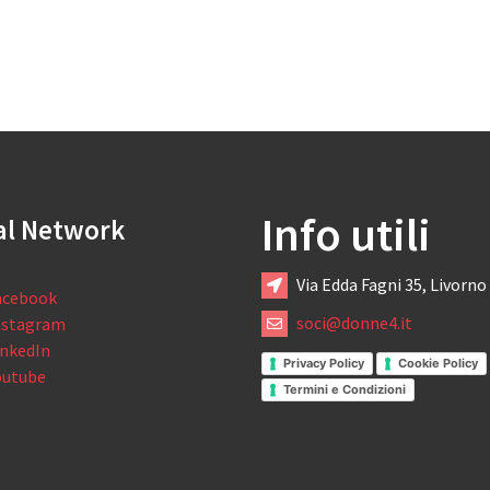
Info utili
al Network
Via Edda Fagni 35, Livorno
acebook
soci@donne4.it
nstagram
inkedIn
Privacy Policy
Cookie Policy
outube
Termini e Condizioni