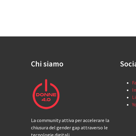
Chi siamo
Soci
F
I
L
Y
La community attiva per accelerare la
chiusura del gender gap attraverso le
tecnologie digitali.