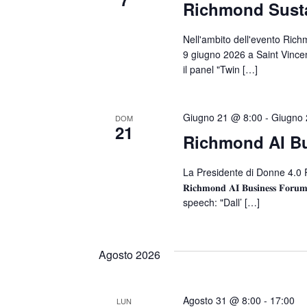
Richmond Susta
Nell'ambito dell'evento Rich
9 giugno 2026 a Saint Vincent 
il panel "Twin […]
Giugno 21 @ 8:00
-
Giugno 
DOM
21
Richmond AI B
La Presidente di Donne 4.0 
𝐑𝐢𝐜𝐡𝐦𝐨𝐧𝐝 𝐀𝐈 𝐁𝐮𝐬𝐢𝐧𝐞
speech: "Dall’ […]
Agosto 2026
Agosto 31 @ 8:00
-
17:00
LUN