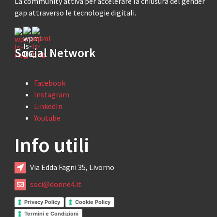
La community attiva per accelerare la chiusura del gender
gap attraverso le tecnologie digitali.
Social Network
Facebook
Instagram
LinkedIn
Youtube
Info utili
Via Edda Fagni 35, Livorno
soci@donne4.it
Privacy Policy
Cookie Policy
Termini e Condizioni